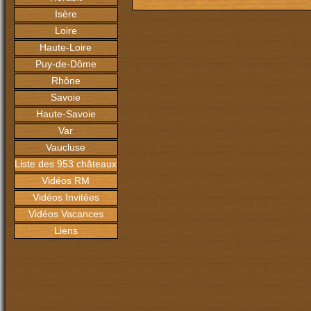
Isère
Loire
Haute-Loire
Puy-de-Dôme
Rhône
Savoie
Haute-Savoie
Var
Vaucluse
Liste des 953 châteaux
Vidéos RM
Vidéos Invitées
Vidéos Vacances
Liens