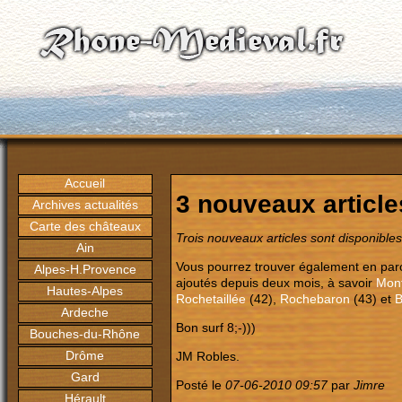
Accueil
3 nouveaux articl
Archives actualités
Carte des châteaux
Trois nouveaux articles sont disponibles
Ain
Vous pourrez trouver également en par
Alpes-H.Provence
ajoutés depuis deux mois, à savoir
Mon
Hautes-Alpes
Rochetaillée
(42),
Rochebaron
(43) et
B
Ardeche
Bon surf 8;-)))
Bouches-du-Rhône
Drôme
JM Robles.
Gard
Posté le
07-06-2010 09:57
par
Jimre
Hérault