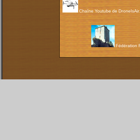
Chaîne Youtube de DroneIsAir. 
Fédération P