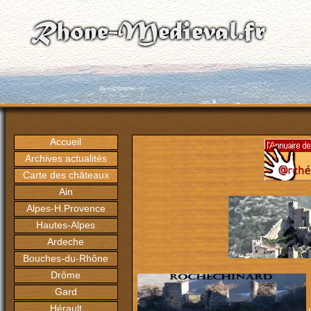
Accueil
Archives actualités
Carte des châteaux
Ain
Alpes-H.Provence
Hautes-Alpes
Ardeche
Bouches-du-Rhône
Drôme
Gard
Hérault