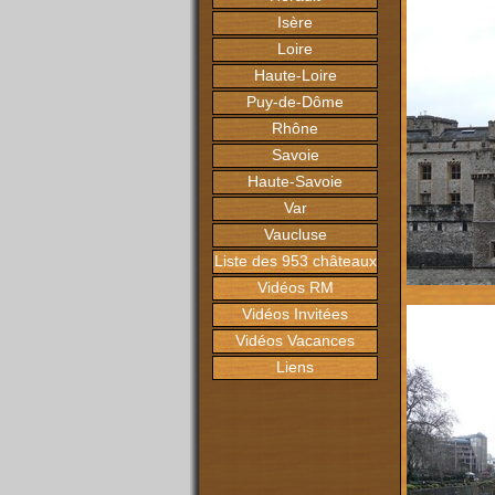
Isère
Loire
Haute-Loire
Puy-de-Dôme
Rhône
Savoie
Haute-Savoie
Var
Vaucluse
Liste des 953 châteaux
Vidéos RM
Vidéos Invitées
Vidéos Vacances
Liens