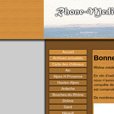
Accueil
Bonne
Archives actualités
Carte des châteaux
Rhône médiév
Ain
En clin d'oe
Alpes-H.Provence
nous n'avons
Hautes-Alpes
conquête de
Ardeche
est conservé
Bouches-du-Rhône
De nombreuse
Drôme
Gard
Hérault