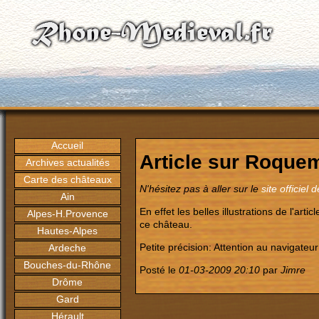
Accueil
Article sur Roque
Archives actualités
Carte des châteaux
N'hésitez pas à aller sur le
site officiel
Ain
En effet les belles illustrations de l'ar
Alpes-H.Provence
ce château.
Hautes-Alpes
Petite précision: Attention au navigateu
Ardeche
Bouches-du-Rhône
Posté le
01-03-2009 20:10
par
Jimre
Drôme
Gard
Hérault