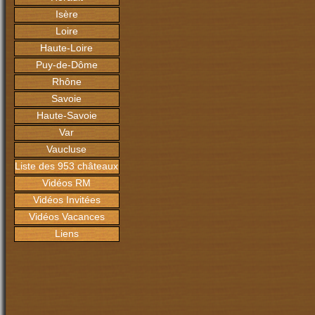
Isère
Loire
Haute-Loire
Puy-de-Dôme
Rhône
Savoie
Haute-Savoie
Var
Vaucluse
Liste des 953 châteaux
Vidéos RM
Vidéos Invitées
Vidéos Vacances
Liens