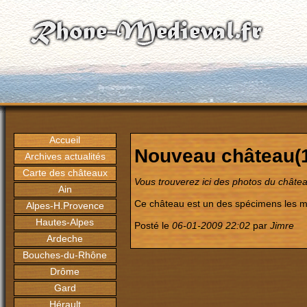
Accueil
Nouveau château(
Archives actualités
Carte des châteaux
Vous trouverez ici des photos du château
Ain
Ce château est un des spécimens les mi
Alpes-H.Provence
Hautes-Alpes
Posté le
06-01-2009 22:02
par
Jimre
Ardeche
Bouches-du-Rhône
Drôme
Gard
Hérault