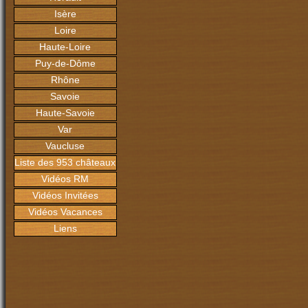
Isère
Loire
Haute-Loire
Puy-de-Dôme
Rhône
Savoie
Haute-Savoie
Var
Vaucluse
Liste des 953 châteaux
Vidéos RM
Vidéos Invitées
Vidéos Vacances
Liens