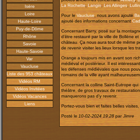
La Rochette
,
Langin
,
Les Allinges
,
Lullin
Isère
Loire
Pour le
Vaucluse
, nous avons ajouté
Ba
ajouté des informations concernant
Cad
Haute-Loire
Puy-de-Dôme
Concernant Barry, posé sur la montagne 
Rhône
d’être restauré par la ville de Bollène 
château. Ça nous aura tout de même pe
Savoie
de revenir visiter les lieux lorsque les 
Haute-Savoie
Orange a toujours mis en avant son rich
Var
médiéval et postérieur. Il est intéressa
Vaucluse
les défenses médiévales que nous pouvo
Liste des 953 châteaux
romains de la ville ayant malheureuse
Vidéos RM
Concernant la colline Saint-Eutrope qui 
Vidéos Invitées
théâtre, de gros travaux de restauratio
manquerons pas d’y revenir.
Vidéos Vacances
Liens
Portez-vous bien et faites belles visites, 
Posté le
10-02-2024 19:28
par
Jimre