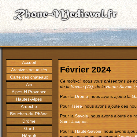
Accueil
Février 2024
Archives actualités
Carte des châteaux
Ce mois-ci, nous vous présentons de no
Ain
de la
Savoie (73)
, de la
Haute-Savoie (
Alpes-H.Provence
Pour la
Drôme
, nous avons ajouté la
Ga
Hautes-Alpes
Pour l’
Isère
, nous avons ajouté des nou
Ardeche
Bouches-du-Rhône
Pour la
Savoie
, nous avons ajouté de n
Drôme
Saint-Jacques
.
Gard
Pour la
Haute-Savoie
, nous avons ajou
Hérault
photos anciennes concernant
Annecy
,
B