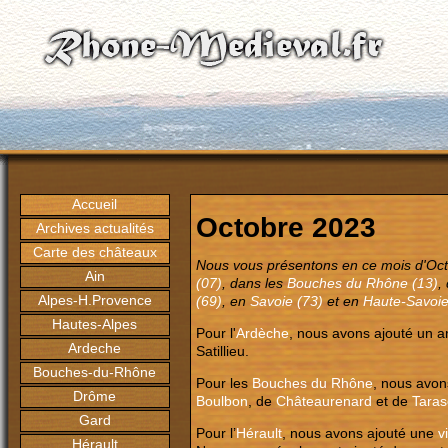
Accueil
Octobre 2023
Archives actualités
Carte des châteaux
Nous vous présentons en ce mois d'Oct
Ain
(07)
, dans les
Bouches du Rhône (13)
,
Alpes-H.Provence
(69)
, en
Savoie (73)
et en
Haute-Savoie
Hautes-Alpes
Pour l'
Ardèche
, nous avons ajouté un a
Ardeche
Satillieu.
Bouches-du-Rhône
Pour les
Bouches du Rhône
, nous avon
Drôme
Boulbon
, de
Châteaurenard
et de
Tara
Gard
Pour l’
Hérault
, nous avons ajouté une
v
Hérault