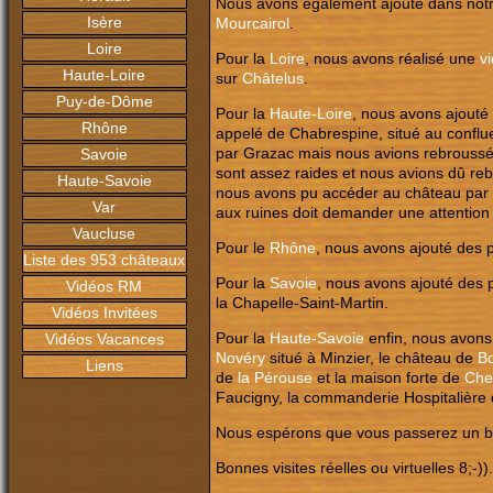
Nous avons également ajouté dans notr
Isère
Mourcairol
.
Loire
Pour la
Loire
, nous avons réalisé une
v
Haute-Loire
sur
Châtelus
.
Puy-de-Dôme
Pour la
Haute-Loire
, nous avons ajouté 
Rhône
appelé de Chabrespine, situé au conflu
par Grazac mais nous avions rebroussé 
Savoie
sont assez raides et nous avions dû reb
Haute-Savoie
nous avons pu accéder au château par le
Var
aux ruines doit demander une attention c
Vaucluse
Pour le
Rhône
, nous avons ajouté des
Liste des 953 châteaux
Pour la
Savoie
, nous avons ajouté des 
Vidéos RM
la
Chapelle-Saint-Martin
.
Vidéos Invitées
Pour la
Haute-Savoie
enfin, nous avons 
Vidéos Vacances
Novéry
situé à Minzier, le château de
B
Liens
de
la Pérouse
et la maison forte de
Che
Faucigny, la commanderie Hospitalière
Nous espérons que vous passerez un bo
Bonnes visites réelles ou virtuelles 8;-)).