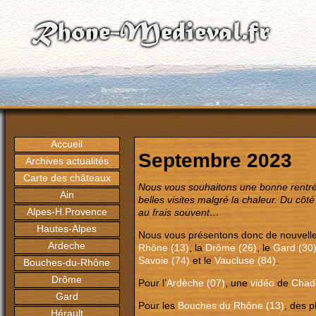
Accueil
Septembre 2023
Archives actualités
Carte des châteaux
Nous vous souhaitons une bonne rentrée
Ain
belles visites malgré la chaleur. Du c
Alpes-H.Provence
au frais souvent…
Hautes-Alpes
Nous vous présentons donc de nouvelles
Ardeche
Rhône (13)
, la
Drôme (26)
, le
Gard (30
Savoie (74)
et le
Vaucluse (84)
.
Bouches-du-Rhône
Drôme
Pour l’
Ardèche (07)
, une
vidéo
de
Chad
Gard
Pour les
Bouches du Rhône (13)
, des 
Hérault