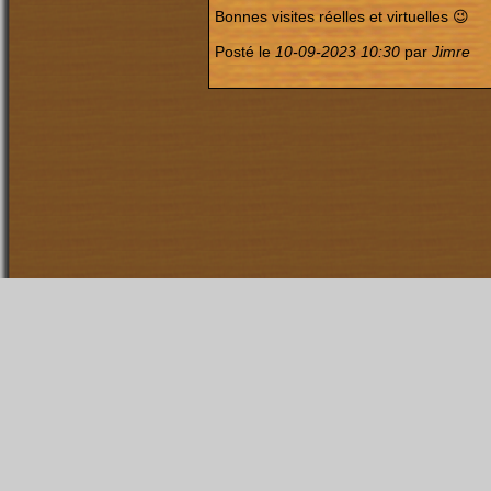
Bonnes visites réelles et virtuelles 😉
Posté le
10-09-2023 10:30
par
Jimre