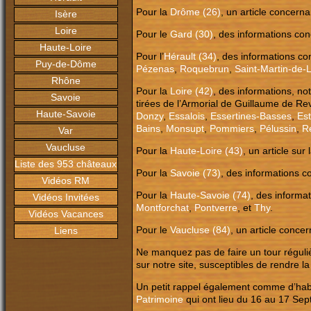
Pour la
Drôme (26)
, un article concern
Isère
Loire
Pour le
Gard (30)
, des informations co
Haute-Loire
Pour l’
Hérault (34)
, des informations c
Puy-de-Dôme
Pézenas
,
Roquebrun
,
Saint-Martin-de-
Rhône
Pour la
Loire (42)
, des informations, no
Savoie
tirées de l’Armorial de Guillaume de R
Haute-Savoie
Donzy
,
Essalois
,
Essertines-Basses
,
Est
Bains
,
Monsupt
,
Pommiers
,
Pélussin
,
R
Var
Vaucluse
Pour la
Haute-Loire (43)
, un article sur 
Liste des 953 châteaux
Pour la
Savoie (73)
, des informations 
Vidéos RM
Pour la
Haute-Savoie (74)
, des informa
Vidéos Invitées
Montforchat
,
Pontverre
, et
Thy
.
Vidéos Vacances
Pour le
Vaucluse (84)
, un article conce
Liens
Ne manquez pas de faire un tour réguliè
sur notre site, susceptibles de rendre l
Un petit rappel également comme d’habi
Patrimoine
qui ont lieu du 16 au 17 Se