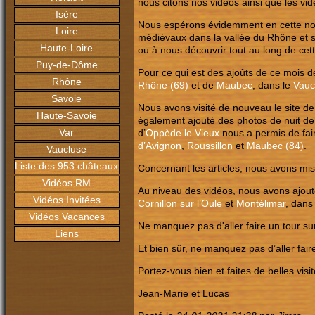
nous citons nos vidéos ainsi que les vi
Isère
Nous espérons évidemment en cette nou
Loire
médiévaux dans la vallée du Rhône et sa
Haute-Loire
ou à nous découvrir tout au long de cet
Puy-de-Dôme
Pour ce qui est des ajoûts de ce mois 
Rhône
Rhône (69)
et de
Maubec
, dans le
Vauc
Savoie
Nous avons visité de nouveau le site d
Haute-Savoie
également ajouté des photos de nuit de 
Var
d’
Oppède le Vieux
nous a permis de fair
d’Avignon
,
Roussillon
et
Maubec
(84)
.
Vaucluse
Liste des 953 châteaux
Concernant les articles, nous avons mis 
Vidéos RM
Au niveau des vidéos, nous avons ajout
Vidéos Invitées
Cornillon sur l’Oule
et
Montélimar
, dans
Vidéos Vacances
Ne manquez pas d'aller faire un tour sur
Liens
Et bien sûr, ne manquez pas d’aller faire 
Portez-vous bien et faites de b
elles visi
Jean-Marie et Lucas