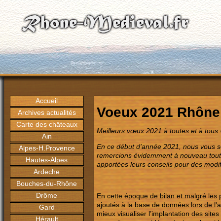
Accueil
Voeux 2021 Rhône
Archives actualités
Carte des châteaux
Meilleurs vœux 2021 à toutes et à tous 
Ain
En ce début d'année 2021, nous vous so
Alpes-H.Provence
remercions évidemment à nouveau toute
Hautes-Alpes
apportées leurs conseils pour des modif
Ardeche
Bouches-du-Rhône
Drôme
En cette époque de bilan et malgré les
ajoutés à la base de données lors de l
Gard
mieux visualiser l’implantation des site
Hérault