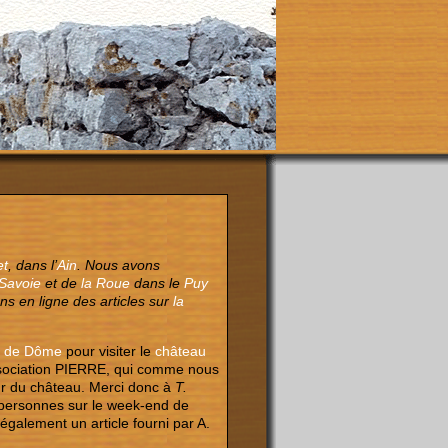
et
, dans l’
Ain
. Nous avons
Savoie
et de
la Roue
dans le
Puy
ns en ligne des articles sur
la
 de Dôme
pour visiter le
château
ssociation PIERRE, qui comme nous
eur du château. Merci donc à
T.
0 personnes sur le week-end de
également un article fourni par A.