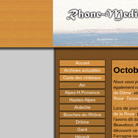
Accueil
Octob
Archives actualités
Carte des châteaux
Nous vous p
Ain
également r
Alpes-H.Provence
de Dôme
, v
Roue
,
Taras
Hautes-Alpes
Ardeche
Lors de jou
de la Roue
,
Bouches-du-Rhône
l’avons dit 
Drôme
Beaudoux
,
A
Gard
découvrir ce
Ferragne su
Hérault