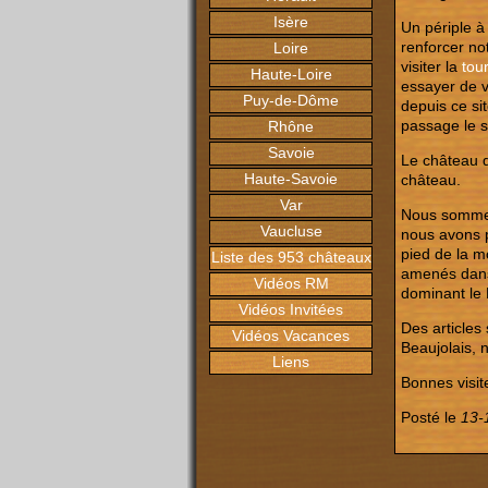
Isère
Un périple à 
renforcer n
Loire
visiter la
tou
Haute-Loire
essayer de v
Puy-de-Dôme
depuis ce si
passage le s
Rhône
Savoie
Le château d
Haute-Savoie
château.
Var
Nous sommes 
Vaucluse
nous avons 
pied de la m
Liste des 953 châteaux
amenés dans
Vidéos RM
dominant le
Vidéos Invitées
Des articles
Vidéos Vacances
Beaujolais, 
Liens
Bonnes visite
Posté le
13-