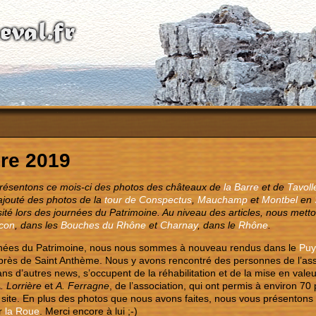
re 2019
résentons ce mois-ci des photos des châteaux de
la Barre
et de
Tavoll
ajouté des photos de la
tour de Conspectus
,
Mauchamp
et
Montbel
en
isité lors des journées du Patrimoine. Au niveau des articles, nous metto
con
, dans les
Bouches du Rhône
et
Charnay
, dans le
Rhône
.
rnées du Patrimoine, nous nous sommes à nouveau rendus dans le
Puy
 près de Saint Anthème. Nous y avons rencontré des personnes de l’a
dans d’autres news, s’occupent de la réhabilitation et de la mise en val
. Lorrière
et
A. Ferragne
, de l’association, qui ont permis à environ 7
 site. En plus des photos que nous avons faites, nous vous présentons 
r
la Roue
. Merci encore à lui ;-)