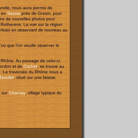
relle, nous aura permis de
s en
Savoie
près de Gresin, pour
re de nouvelles photos pour
e Rotherens. La vue sur la région
Gerbaix en observant de nouveau au
où que l’on veuille observer le
 Rhône. Au passage de celui-ci,
Cordon et de
Cuchet
, se trouve au
e. La traversée du Rhône nous a
Tavollet
, situé sur une falaise
t sur
Charnay
, village typique du