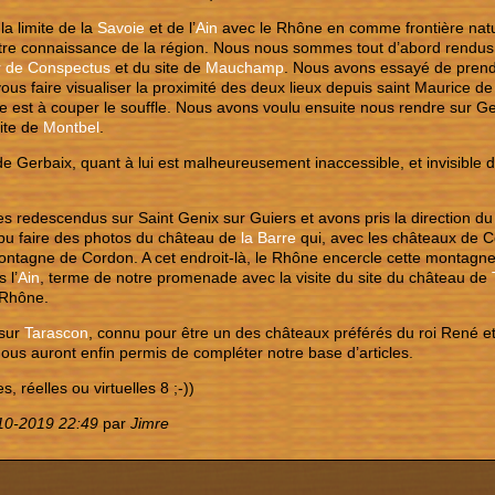
la limite de la
Savoie
et de l’
Ain
avec le Rhône en comme frontière natu
otre connaissance de la région. Nous nous sommes tout d’abord rendu
r de Conspectus
et du site de
Mauchamp
. Nous avons essayé de prend
ous faire visualiser la proximité des deux lieux depuis saint Maurice d
te est à couper le souffle. Nous avons voulu ensuite nous rendre sur 
ite de
Montbel
.
e Gerbaix, quant à lui est malheureusement inaccessible, et invisible d’
redescendus sur Saint Genix sur Guiers et avons pris la direction du
pu faire des photos du château de
la Barre
qui, avec les châteaux de 
ontagne de Cordon. A cet endroit-là, le Rhône encercle cette montagn
 l’
Ain
, terme de notre promenade avec la visite du site du château de
 Rhône.
 sur
Tarascon
, connu pour être un des châteaux préférés du roi René e
nous auront enfin permis de compléter notre base d’articles.
s, réelles ou virtuelles 8 ;-))
10-2019 22:49
par
Jimre