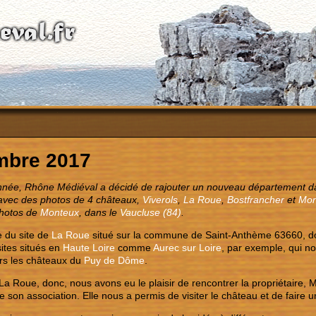
mbre 2017
’année, Rhône Médiéval a décidé de rajouter un nouveau département 
 avec des photos de 4 châteaux,
Viverols
,
La Roue
,
Bostfrancher
et
Mon
photos de
Monteux
, dans le
Vaucluse (84)
.
te du site de
La Roue
situé sur la commune de Saint-Anthème 63660, do
sites situés en
Haute Loire
comme
Aurec sur Loire
, par exemple, qui n
urs les châteaux du
Puy de Dôme
.
a Roue, donc, nous avons eu le plaisir de rencontrer la propriétaire, 
 son association. Elle nous a permis de visiter le château et de faire u