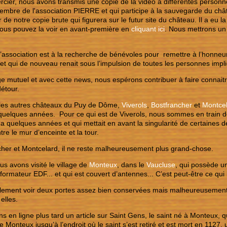
rcier, nous avons transmis une copie de la vidéo à différentes personnes
mbre de l'association PIERRE et qui participe à la sauvegarde du chât
r de notre copie brute qui figurera sur le futur site du château. Il a eu la
vous pouvez la voir en avant-première en
cliquant ici
. Nous mettrons un r
l’association est à la recherche de bénévoles pour remettre à l’honne
l et qui de nouveau renait sous l’impulsion de toutes les personnes impl
ge mutuel et avec cette news, nous espérons contribuer à faire connaitr
détour.
les autres châteaux du Puy de Dôme,
Viverols
,
Bostfrancher
et
Montce
 a quelques années. Pour ce qui est de Viverols, nous sommes en train 
y a quelques années et qui mettait en avant la singularité de certaines d
ntre le mur d’enceinte et la tour.
her et Montcelard, il ne reste malheureusement plus grand-chose.
ous avons visité le village de
Monteux
, dans le
Vaucluse
, qui possède un
sformateur EDF... et qui est couvert d’antennes... C’est peut-être ce qu
lement voir deux portes assez bien conservées mais malheureusement 
 elles.
s en ligne plus tard un article sur Saint Gens, le saint né à Monteux,
e Monteux jusqu’à l’endroit où le saint s’est retiré et est mort en 1127