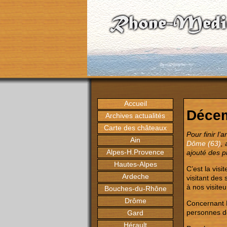
Accueil
Déce
Archives actualités
Carte des châteaux
Pour finir l
Ain
Dôme (63)
,
Alpes-H.Provence
ajouté des 
Hautes-Alpes
C’est la visi
Ardeche
visitant des 
à nos visite
Bouches-du-Rhône
Drôme
Concernant L
personnes de
Gard
Hérault