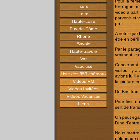
Pour la reme
Isère
Ferragne, me
vidéo à parti
Loire
parvenir et 
Haute-Loire
prêt.
Puy-de-Dôme
A noter que 
Rhône
être en péri
Savoie
Par le parta
Haute-Savoie
vraiment le 
Var
Concernant 
Vaucluse
visités il y
Liste des 953 châteaux
avions lu il 
Vidéos RM
la jointure e
Vidéos Invitées
De Bostfranc
Vidéos Vacances
Pour finir, n
Liens
sert de tran
On peut éga
l’une d’entre
Nous mettron
pélerinage d