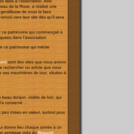
 liées à l’association. Axel
eau de la Roue, a réalisé une
 gentillesse de nous la faire
envoi vers leur site dès qu’il sera
ur ce patrimoine qui commençait à
iquées dans l’association.
e ce patrimoine qui mérite
lard
sont des sites que nous avions
de rechercher un article que nous
e ses meurtrières de tour, situées à
 beau donjon, visible de loin, qui
i l’a conservé…
peu mises en valeur, surtout pour
 qui donne lieu chaque année à un
, un ermitage près du
Beaucet
.