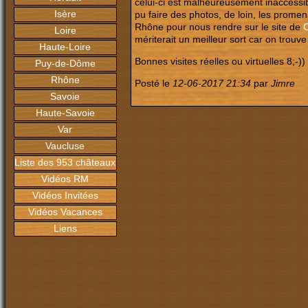
celui-ci est malheureusement inaccess
Isère
pu faire des photos, de loin, les prome
Rhône pour nous rendre sur le site de
C
Loire
mériterait un meilleur sort car on trouv
Haute-Loire
Bonnes visites réelles ou virtuelles 8;-))
Puy-de-Dôme
Rhône
Posté le
12-06-2017 21:34
par
Jimre
Savoie
Haute-Savoie
Var
Vaucluse
Liste des 953 châteaux
Vidéos RM
Vidéos Invitées
Vidéos Vacances
Liens