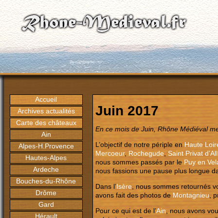
Accueil
Juin 2017
Archives actualités
Carte des châteaux
En ce mois de Juin, Rhône Médiéval me
Ain
L’objectif de notre périple en
Haute Loir
Alpes-H.Provence
Mercoeur
,
Rochegude
,
Saint Privat d’All
Hautes-Alpes
nous sommes passés par le
Puy en Vel
Ardeche
nous fassions une pause plus longue da
Bouches-du-Rhône
Dans l’
Isère
, nous sommes retournés vo
Drôme
avons fait des photos de
Montagnieu
, 
Gard
Pour ce qui est de l’
Ain
, nous avons vou
Hérault