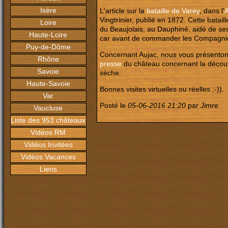
Isère
L'article sur la
bataille de Varey
, dans l'
A
Vingtrinier, publié en 1872. Cette batail
Loire
du Beaujolais, au Dauphiné, aidé de se
Haute-Loire
car avant de commander les Compagnies p
Puy-de-Dôme
Concernant Aujac, nous vous présentons
Rhône
presse
du château concernant la découv
Savoie
sèche.
Haute-Savoie
Bonnes visites virtuelles ou réelles ;-)).
Var
Posté le
05-06-2016 21:20
par
Jimre
Vaucluse
Liste des 953 châteaux
Vidéos RM
Vidéos Invitées
Vidéos Vacances
Liens