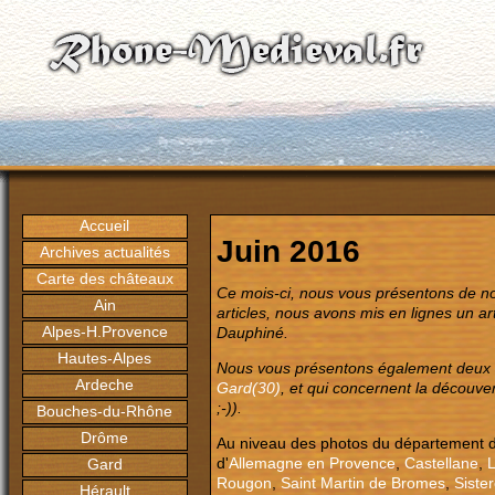
Accueil
Juin 2016
Archives actualités
Carte des châteaux
Ce mois-ci, nous vous présentons de no
Ain
articles, nous avons mis en lignes un art
Alpes-H.Provence
Dauphiné.
Hautes-Alpes
Nous vous présentons également deux ar
Ardeche
Gard(30)
, et qui concernent la découve
;-)).
Bouches-du-Rhône
Drôme
Au niveau des photos du département 
d'
Allemagne en Provence
,
Castellane
,
Gard
Rougon
,
Saint Martin de Bromes
,
Siste
Hérault