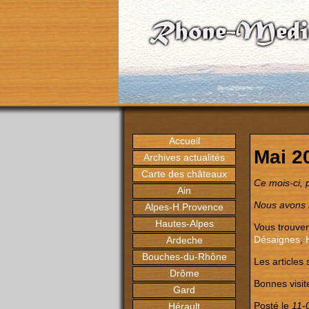
Accueil
Mai 2
Archives actualités
Carte des châteaux
Ce mois-ci, 
Ain
Nous avons m
Alpes-H.Provence
Hautes-Alpes
Vous trouver
Désaignes
,
Ardeche
Bouches-du-Rhône
Les articles 
Drôme
Bonnes visite
Gard
Posté le
11-
Hérault