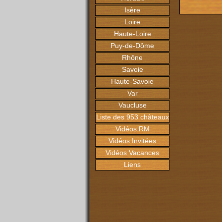
Isère
Loire
Haute-Loire
Puy-de-Dôme
Rhône
Savoie
Haute-Savoie
Var
Vaucluse
Liste des 953 châteaux
Vidéos RM
Vidéos Invitées
Vidéos Vacances
Liens