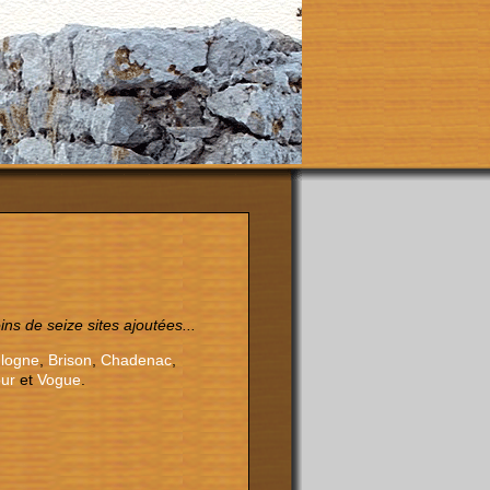
s de seize sites ajoutées...
logne
,
Brison
,
Chadenac
,
ur
et
Vogue
.