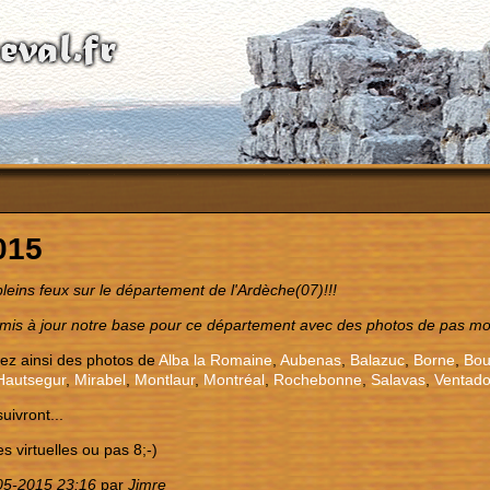
015
pleins feux sur le département de l'Ardèche(07)!!!
is à jour notre base pour ce département avec des photos de pas moin
ez ainsi des photos de
Alba la Romaine
,
Aubenas
,
Balazuc
,
Borne
,
Bou
Hautsegur
,
Mirabel
,
Montlaur
,
Montréal
,
Rochebonne
,
Salavas
,
Ventado
suivront...
s virtuelles ou pas 8;-)
05-2015 23:16
par
Jimre