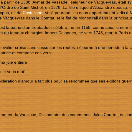
 à partir de 1388. Aymar de Vassadel, seigneur de Vacqueyras, était sy
 l'Ordre de Saint Michel, en 1578. La fille unique d'Alexandre épousa, 
mpus, dit de
Castellane
. Voilà pourquoi les eaux appartenaient jadis à M
e Vacqueyras dans le Comtat, et le fief de Montmirail dans la principaut
est la patrie d'un troubadour célèbre, né en 1155, connu sous le no
t du fameux chirurgien Imbert-Delonnes, né vers 1745, mort à Paris e
valier croisé sans cesse sur les routes, séjourne à une période à la co
atrice et compose ces vers:
ma joie entière
s et vous moi"
déclaration d'amour a fait plus pour sa renommée que ses exploits guerr
rtement du Vaucluse, Dictionnaire des communes, Jules Courtet, édition