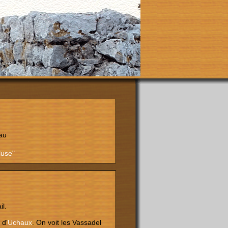
au
luse"
il.
 d'
Uchaux
. On voit les Vassadel