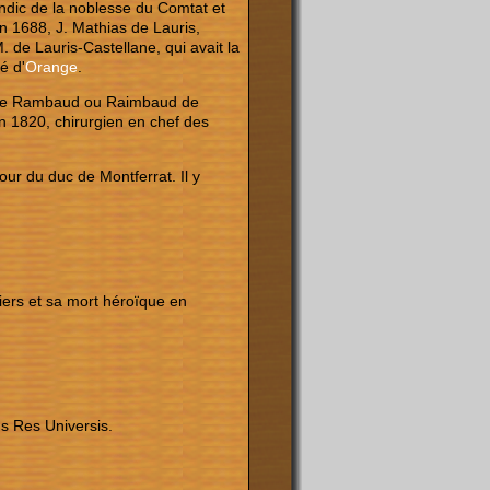
ndic de la noblesse du Comtat et
en 1688, J. Mathias de Lauris,
. de Lauris-Castellane, qui avait la
é d'
Orange
.
m de Rambaud ou Raimbaud de
n 1820, chirurgien en chef des
ur du duc de Montferrat. Il y
iers et sa mort héroïque en
s Res Universis.