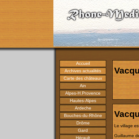
Accueil
Vacqu
Archives actualités
Carte des châteaux
Ain
Alpes-H.Provence
Hautes-Alpes
Ardeche
Vacqu
Bouches-du-Rhône
Drôme
Le village es
Gard
Guillaume 
Hérault