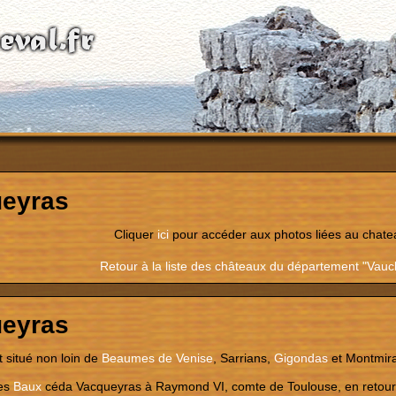
eyras
Cliquer
ici
pour accéder aux photos liées au chate
Retour à la liste des châteaux du département "Vauc
eyras
t situé non loin de
Beaumes de Venise
, Sarrians,
Gigondas
et Montmira
des
Baux
céda Vacqueyras à Raymond VI, comte de Toulouse, en retour