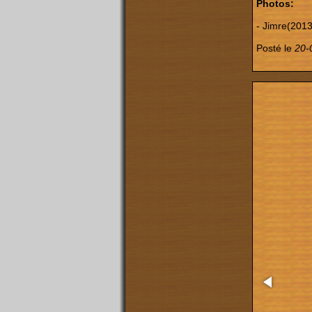
Photos:
- Jimre(2013
Posté le
20-