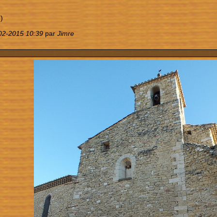
)
02-2015 10:39
par
Jimre