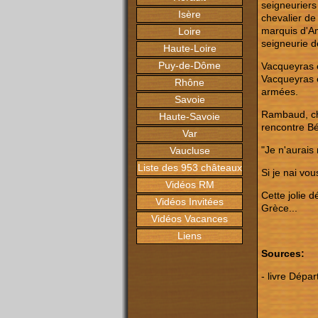
seigneuriers
Isère
chevalier de
marquis d'A
Loire
seigneurie d
Haute-Loire
Puy-de-Dôme
Vacqueyras 
Vacqueyras e
Rhône
armées.
Savoie
Rambaud, che
Haute-Savoie
rencontre Bé
Var
"Je n'aurais 
Vaucluse
Liste des 953 châteaux
Si je nai vou
Vidéos RM
Cette jolie 
Vidéos Invitées
Grèce...
Vidéos Vacances
Liens
Sources:
- livre Dépa