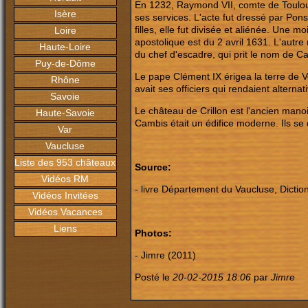
En 1232, Raymond VII, comte de Toulou
Isère
ses services. L'acte fut dressé par Pons
filles, elle fut divisée et aliénée. Une m
Loire
apostolique est du 2 avril 1631. L'autr
Haute-Loire
du chef d'escadre, qui prit le nom de C
Puy-de-Dôme
Le pape Clément IX érigea la terre de V
Rhône
avait ses officiers qui rendaient altern
Savoie
Le château de Crillon est l'ancien manoir
Haute-Savoie
Cambis était un édifice moderne. Ils se 
Var
Vaucluse
Liste des 953 châteaux
Source:
Vidéos RM
- livre Département du Vaucluse, Dictio
Vidéos Invitées
Vidéos Vacances
Liens
Photos:
- Jimre (2011)
Posté le
20-02-2015 18:06
par
Jimre