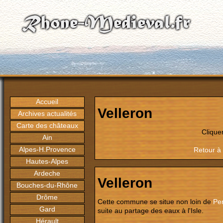
Accueil
Velleron
Archives actualités
Carte des châteaux
Clique
Ain
Alpes-H.Provence
Retour à 
Hautes-Alpes
Ardeche
Velleron
Bouches-du-Rhône
Drôme
Cette commune se situe non loin de
Pe
Gard
suite au partage des eaux à l'Isle.
Hérault