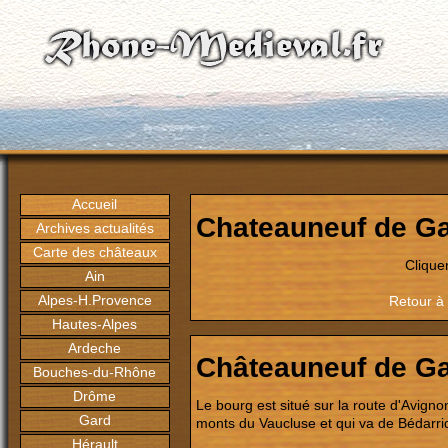
Accueil
Chateauneuf de G
Archives actualités
Carte des châteaux
Clique
Ain
Alpes-H.Provence
Retour à 
Hautes-Alpes
Ardeche
Châteauneuf de G
Bouches-du-Rhône
Drôme
Le bourg est situé sur la route d'Avignon
Gard
monts du Vaucluse et qui va de Bédarr
Hérault