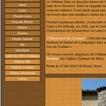
Le château était un des plus beaux de la
Isère
delà de la Durance. Dans la chapelle 
costume militaire. A ses pieds gisait s
Loire
ne trouve plus que quelques restes du v
Haute-Loire
Puy-de-Dôme
Pendant quelques siècles, on pouvait vo
Celui-ci fut inféodé, en 1162, par le c
Rhône
Chateauneuf de Giraud Amic ou Lamy de
Savoie
Châteauneuf de Gadagne
,
n’est pas dan
Haute-Savoie
Guilhem le Désert en Languedoc bien av
Var
non du Comtat ».
Vaucluse
On trouve comme seigneurs de Châteaun
Liste des 953 châteaux
Simiane
, les Galéan (Galeani de Nice).
Vidéos RM
Posté le
17-06-2012 18:58
par
Jimre
Vidéos Invitées
Vidéos Vacances
Liens