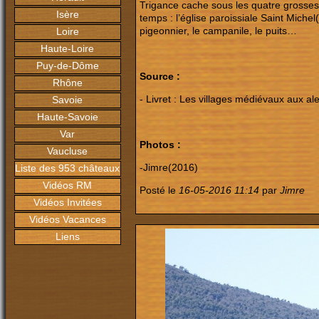
Trigance cache sous les quatre grosses 
Isère
temps : l’église paroissiale Saint Michel(
pigeonnier, le campanile, le puits…
Loire
Haute-Loire
Puy-de-Dôme
Source :
Rhône
- Livret : Les villages médiévaux aux a
Savoie
Haute-Savoie
Var
Photos :
Vaucluse
-Jimre(2016)
Liste des 953 châteaux
Vidéos RM
Posté le
16-05-2016 11:14
par
Jimre
Vidéos Invitées
Vidéos Vacances
Liens