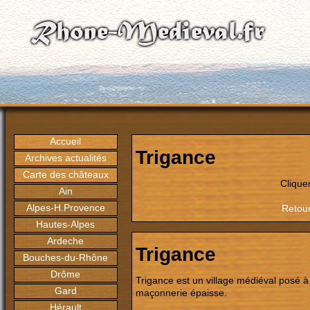
Accueil
Trigance
Archives actualités
Carte des châteaux
Clique
Ain
Alpes-H.Provence
Retour
Hautes-Alpes
Ardeche
Trigance
Bouches-du-Rhône
Drôme
Trigance est un village médiéval posé à
Gard
maçonnerie épaisse.
Hérault