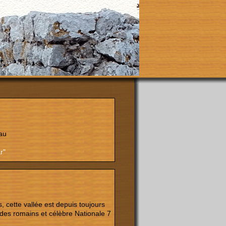
au
r"
, cette vallée est depuis toujours
des romains et célèbre Nationale 7