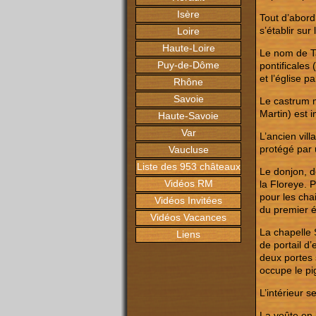
Isère
Tout d’abord
s’établir sur
Loire
Haute-Loire
Le nom de Ta
Puy-de-Dôme
pontificales
et l’église p
Rhône
Savoie
Le castrum mé
Martin) est 
Haute-Savoie
Var
L’ancien vill
protégé par 
Vaucluse
Liste des 953 châteaux
Le donjon, d
Vidéos RM
la Floreye. P
pour les chai
Vidéos Invitées
du premier é
Vidéos Vacances
La chapelle 
Liens
de portail d
deux portes 
occupe le pi
L’intérieur 
La voûte en 