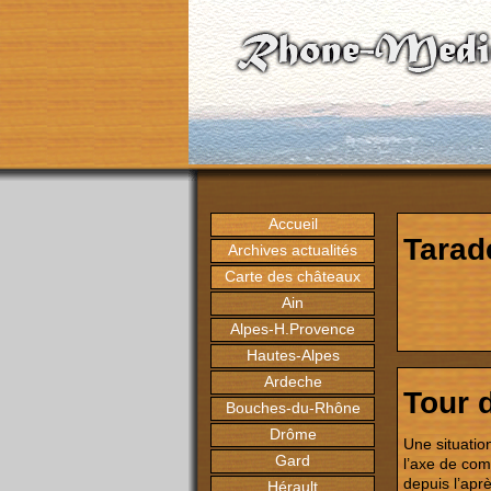
Accueil
Tarad
Archives actualités
Carte des châteaux
Ain
Alpes-H.Provence
Hautes-Alpes
Ardeche
Tour 
Bouches-du-Rhône
Drôme
Une situatio
Gard
l’axe de com
depuis l’apr
Hérault