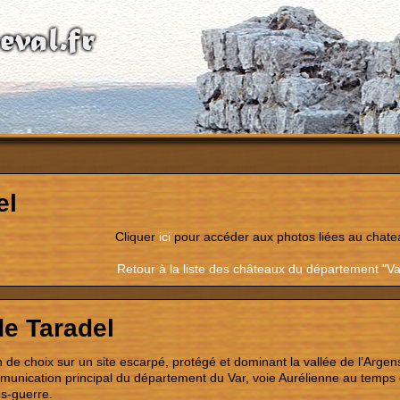
el
Cliquer
ici
pour accéder aux photos liées au chate
Retour à la liste des châteaux du département "Va
de Taradel
n de choix sur un site escarpé, protégé et dominant la vallée de l’Argens
munication principal du département du Var, voie Aurélienne au temps 
ès-guerre.