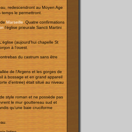
adeau, redescendront au Moyen Age
es temps le permettront.
r de
Marseille
. Quatre confirmations
on
l’église prieurale Sancti Martini
L’église (aujourd’hui chapelle St
onjon à l’ouest.
en contrebas du castrum sans être
allée de l’Argens et les gorges de
reil à bossage et en grand appareil
orte d’entrée) était situé au niveau
st de style roman et ne possède pas
ouvrent le mur gouttereau sud et
andis qu’une baie cruciforme
eau.
ix latine.