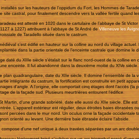
 installés sur les hauteurs de l’oppidum du Fort, les Hommes de Tar
 le site castral, pour finalement descendre vers la vallée fertile quand l
radeau est attesté en 1020 dans le cartulaire de l’abbaye de St Victo
 (1127 à 1227) attribuent à l’abbaye de St André de
Villeneuve les Avign
aroissiale de Taradello située dans le castrum.
diéval s’est édifié en hauteur sur la colline au nord du village actuel. 
implantée dans la partie orientale de l’enceinte castrale que domine le d
age daté du XIIIe siècle s’étalait sur le flanc nord-ouest de la colline 
une enceinte. Il fut abandonné dans la deuxième moitié du XIVe siècle.
e plan quadrangulaire, date du XIIe siècle. Il domine l’ensemble de la v
artie intégrante du castrum, la fortification est construite en petit appa
nages d’angle. A l’origine, elle comportait cinq étages dont l’accès (la p
tage de la façade sud. Plusieurs meurtrières entourent l’édifice.
St Martin, d’une grande sobriété, date elle aussi du XIIe siècle. Elle e
’entrée. L’appareil extérieur est régulier, deux étroites baies ébrasées 
sont percées dans le mur nord. Un oculus orne la façade occidentale t
gnon orienté au levant. Une dernière baie ébrasée éclaire l’abside.
se compose d’une nef unique à deux travées séparées par un arc doubl
berceau légèrement brisé s’achève sur un arc triomphal percé d’une cro