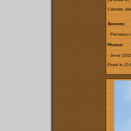
L’abside, dit
Sources:
- Panneaux 
Photos:
- Jimre (201
Posté le
10-