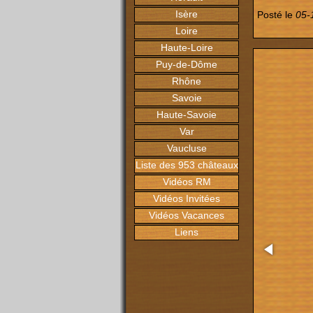
Isère
Posté le
05-
Loire
Haute-Loire
Puy-de-Dôme
Rhône
Savoie
Haute-Savoie
Var
Vaucluse
Liste des 953 châteaux
Vidéos RM
Vidéos Invitées
Vidéos Vacances
Liens