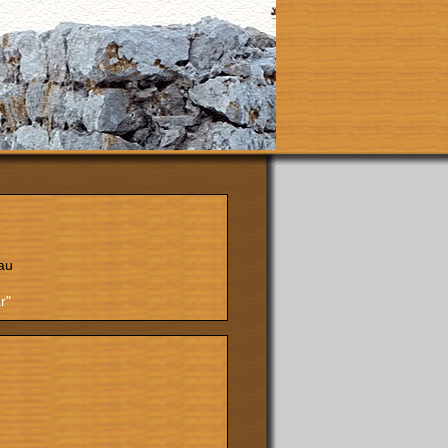
au
r"