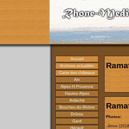
Accueil
Ramat
Archives actualités
Carte des châteaux
Ain
Alpes-H.Provence
Hautes-Alpes
Ardeche
Ramat
Bouches-du-Rhône
Drôme
Photos:
Gard
-Jimre (2018
Hérault