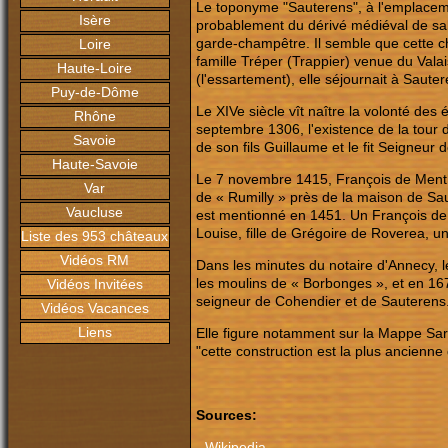
Le toponyme "Sauterens", à l'emplacemen
Isère
probablement du dérivé médiéval de salt
garde-champêtre. Il semble que cette ch
Loire
famille Tréper (Trappier) venue du Vala
Haute-Loire
(l'essartement), elle séjournait à Sauter
Puy-de-Dôme
Le XIVe siècle vît naître la volonté des
Rhône
septembre 1306, l'existence de la tour
Savoie
de son fils Guillaume et le fit Seigneur
Haute-Savoie
Le 7 novembre 1415, François de Menthon
Var
de « Rumilly » près de la maison de Sa
Vaucluse
est mentionné en 1451. Un François d
Louise, fille de Grégoire de Roverea, un
Liste des 953 châteaux
Vidéos RM
Dans les minutes du notaire d'Annecy, 
les moulins de « Borbonges », et en 16
Vidéos Invitées
seigneur de Cohendier et de Sauterens
Vidéos Vacances
Liens
Elle figure notamment sur la Mappe Sar
"cette construction est la plus ancienn
Sources:
-
Wikipedia