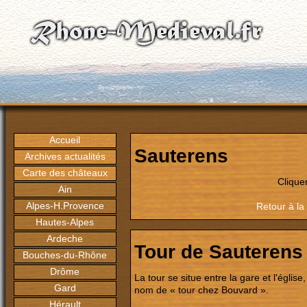
Accueil
Sauterens
Archives actualités
Carte des châteaux
Clique
Ain
Alpes-H.Provence
Retour à la
Hautes-Alpes
Ardeche
Tour de Sauterens
Bouches-du-Rhône
Drôme
La tour se situe entre la gare et l'églis
Gard
nom de « tour chez Bouvard ».
Hérault