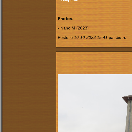
Photos:
- Nano.M (2023)
Posté le
10-10-2023 15:41
par
Jimre