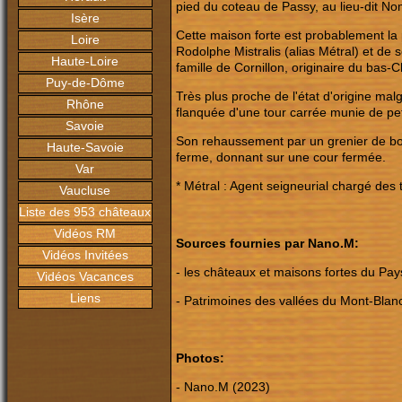
pied du coteau de Passy, au lieu-dit 
Isère
Cette maison forte est probablement la 
Loire
Rodolphe Mistralis (alias Métral) et d
Haute-Loire
famille de Cornillon, originaire du bas-C
Puy-de-Dôme
Très plus proche de l'état d'origine
malg
Rhône
flanquée d'une tour carrée munie de pe
Savoie
Son rehaussement par un grenier de bois
Haute-Savoie
ferme, donnant sur une cour fermée.
Var
* Métral : Agent seigneurial chargé des tâ
Vaucluse
Liste des 953 châteaux
Vidéos RM
Sources fournies par Nano.M:
Vidéos Invitées
- les châteaux et maisons fortes du Pa
Vidéos Vacances
Liens
- Patrimoines des vallées du Mont-Blanc, 
Photos:
- Nano.M (2023)