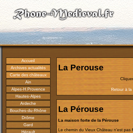
Accueil
La Perouse
Archives actualités
Carte des châteaux
Clique
Ain
Alpes-H.Provence
Retour à la
Hautes-Alpes
Ardeche
La Pérouse
Bouches-du-Rhône
Drôme
La maison forte de la Pérouse
Gard
Le chemin du Vieux Château n’est pas fac
Hérault