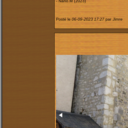
- Nano.M (2023)
Posté le
06-09-2023 17:27
par
Jimre