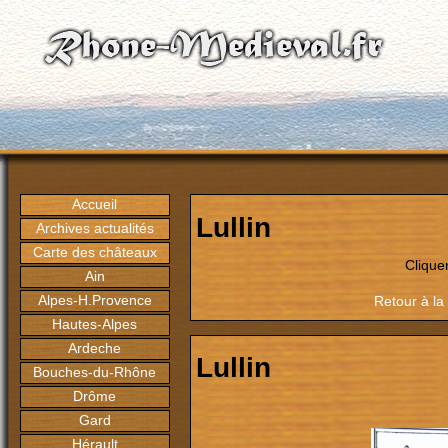
Accueil
Lullin
Archives actualités
Carte des châteaux
Clique
Ain
Alpes-H.Provence
Retour à la
Hautes-Alpes
Ardeche
Lullin
Bouches-du-Rhône
Drôme
Gard
Hérault