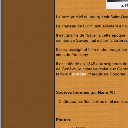
Le nom primitif du bourg était Saint-Oye
Le château de Lullin, actuellement en ru
Il est qualifié de "bâtie" à cette époq
comtes de Savoie, fait édifier la forteres
II sera assiégé et bien endommagé. En 
sires de Faucigny.
Il est inféodé en 1345 aux seigneurs de
de Genève, le château revint aux Genève-
famille d'
Allinges
, marquis de Coudrée.
Sources fournies par Nano.M :
- Châteaux, vieilles pierres et blasons
Photos :