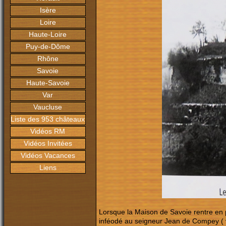
Isère
Loire
Haute-Loire
Puy-de-Dôme
Rhône
Savoie
Haute-Savoie
Var
Vaucluse
Liste des 953 châteaux
Vidéos RM
Vidéos Invitées
Vidéos Vacances
Liens
Lorsque la Maison de Savoie rentre en 
inféodé au seigneur Jean de Compey ( 