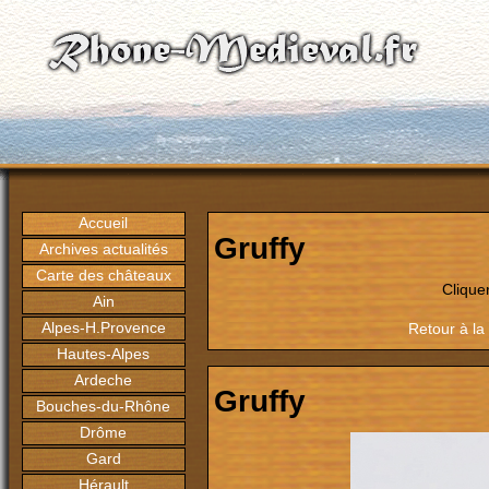
Accueil
Gruffy
Archives actualités
Carte des châteaux
Clique
Ain
Alpes-H.Provence
Retour à la
Hautes-Alpes
Ardeche
Gruffy
Bouches-du-Rhône
Drôme
Gard
Hérault