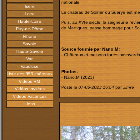
nationale.
Isère
Le château de Soirier ou Suerye est m
Loire
Haute-Loire
Puis, au XVIe siècle, la seigneurie re
de Martigues, passe hommage pour Soir
Puy-de-Dôme
Rhône
Savoie
Source fournie par Nano.M:
Haute-Savoie
- Châteaux et maisons fortes savoyards,
Var
Vaucluse
Photos:
Liste des 953 châteaux
- Nano.M (2023)
Vidéos RM
Posté le
07-05-2023 16:54
par
Jimre
Vidéos Invitées
Vidéos Vacances
Liens