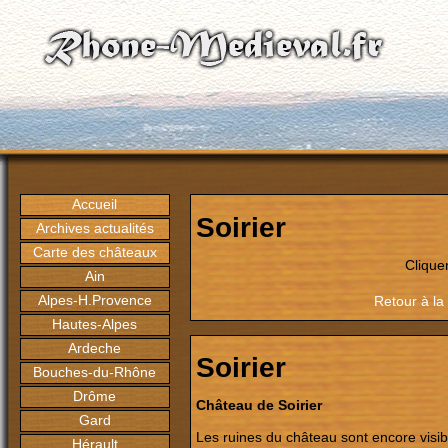
Accueil
Soirier
Archives actualités
Carte des châteaux
Clique
Ain
Alpes-H.Provence
Retour à la
Hautes-Alpes
Ardeche
Soirier
Bouches-du-Rhône
Drôme
Château de Soirier
Gard
Les ruines du château sont encore visib
Hérault