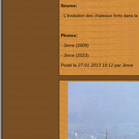
Source:
- L'évolution des chateaux forts dans la
Photos:
- Jimre (2009)
- Jimre (2023)
Posté le
27-01-2013 19:12
par
Jimre