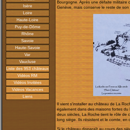
Bourgogne. Après une défaite militaire 
Isère
Genève, mais conserve le reste de son ter
Loire
Haute-Loire
Puy-de-Dôme
Rhône
Savoie
Haute-Savoie
Var
Vaucluse
Liste des 953 châteaux
Vidéos RM
Vidéos Invitées
Vidéos Vacances
Liens
Il vient s'installer au château de La Ro
également dans des maisons fortes du Pl
deux siècles, La Roche tient le rôle de
long siège. Ils résistent et le comte, e
Si le château disparaît au cours des sièc