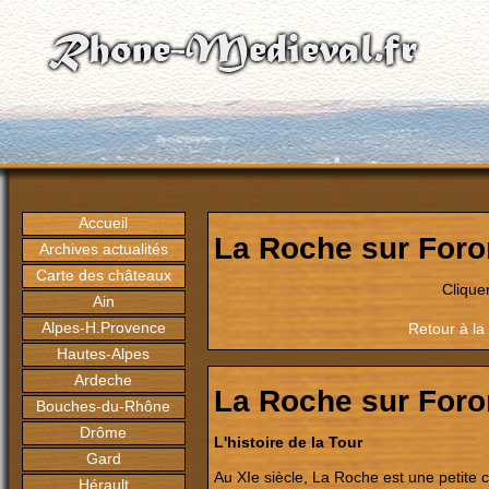
Accueil
La Roche sur Foro
Archives actualités
Carte des châteaux
Clique
Ain
Alpes-H.Provence
Retour à la
Hautes-Alpes
Ardeche
La Roche sur Foro
Bouches-du-Rhône
Drôme
L'histoire de la Tour
Gard
Au XIe siècle, La Roche est une petit
Hérault