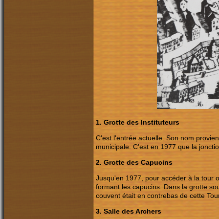
1. Grotte des Instituteurs
C'est l'entrée actuelle. Son nom provie
municipale. C'est en 1977 que la jonctio
2. Grotte des Capucins
Jusqu'en 1977, pour accéder à la tour on 
formant les capucins. Dans la grotte sou
couvent était en contrebas de cette Tour
3. Salle des Archers