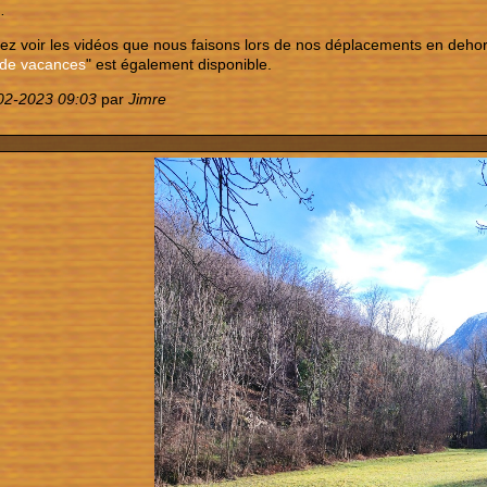
…
ez voir les vidéos que nous faisons lors de nos déplacements en dehors
 de vacances
" est également disponible.
02-2023 09:03
par
Jimre