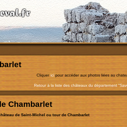
arlet
Cliquer
ici
pour accéder aux photos liées au chate
Retour à la liste des châteaux du département "Sav
de Chambarlet
hâteau de Saint-Michel ou tour de Chambarlet