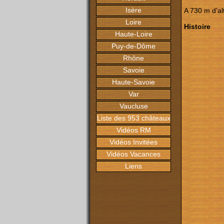
Isère
A 730 m d'al
Loire
Histoire
Haute-Loire
Puy-de-Dôme
Rhône
Savoie
Haute-Savoie
Var
Vaucluse
Liste des 953 châteaux
Vidéos RM
Vidéos Invitées
Vidéos Vacances
Liens