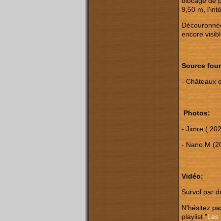
blocage de p
9,50 m, l'int
Découronnée,
encore visibl
Source four
- Châteaux e
Photos:
- Jimre ( 20
- Nano.M (2
Vidéo:
Survol par d
N'hésitez pas
playlist "
Les 