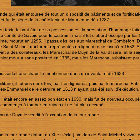
nde qui était entourée de tout un dispositif de bâtiments et de fortifica
 et fut le siège de la châtellenie de Maurienne dès 1287.
en texte faisant état de sa possession est la prestation d'hommage fait
au comte de Savoie pour le castrum, mais il fut d'abord occupé par les
elme, mourut en 1295. Il passa dès lors aux Mareschal de Combefort. D
 Saint-Michel, qui furent représentés en ligne directe jusqu'en 1552. A
int à des collatéraux, les Mareschal de Duyn de la Val d'Isère, et la se
nier mourut sans postérité en 1795, mais les Mareschal subsistent pa
possédait une chapelle mentionnée dans un inventaire de 1638.
ilitaire, il fut pris deux fois, par Lesdiguières, puis par le maréchal Fab
es-Emmanuel de le détruire en 1613 n'ayant pas été suivi d'exécution.
 il était encore en assez bon état en 1690, mais fut de nouveau occupé
il commença à tomber en ruines et ne fut plus occupé.
ri de Duyn le vendit à l'exception de la tour ronde.
que la tour ronde datant du XIIe siècle (Ismidon de Saint-Michel y vivait