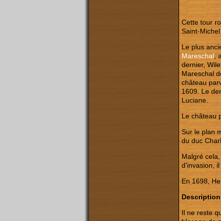
Cette tour ro
Saint-Michel
Le plus anci
Mareschal
, 
dernier, Wil
Mareschal de
château parv
1609. Le der
Luciane.
Le château 
Sur le plan m
du duc Charl
Malgré cela,
d'invasion, 
En 1698, Hen
Description
Il ne reste 