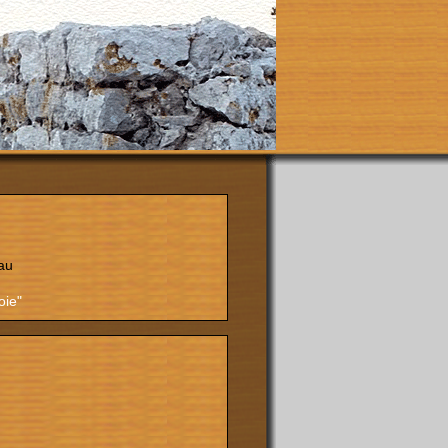
au
oie"