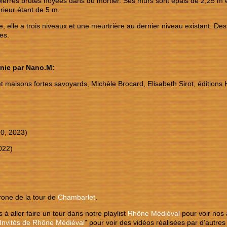
ierres brutes noyées dans du mortier. Ses murs sont épais de 2,25 m e
érieur étant de 5 m.
 elle a trois niveaux et une meurtrière au dernier niveau existant. De
es.
nie par Nano.M:
t maisons fortes savoyards, Michèle Brocard, Elisabeth Sirot, éditions
20, 2023)
022)
rone de la tour de
Chambarlet
.
 à aller faire un tour dans notre playlist
Rhône Médiéval
pour voir nos 
Invités de Rhône Médiéval
" pour voir des vidéos réalisées par d'autr