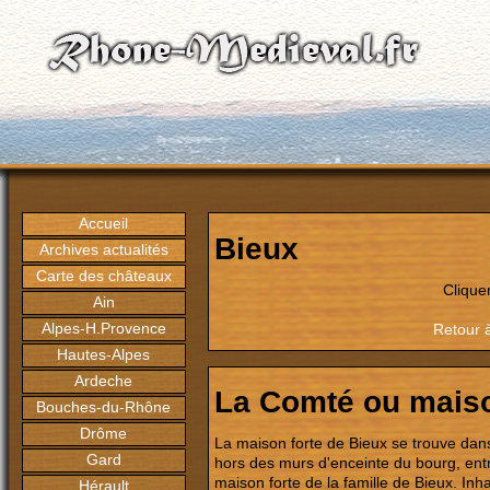
Accueil
Bieux
Archives actualités
Carte des châteaux
Clique
Ain
Alpes-H.Provence
Retour à
Hautes-Alpes
Ardeche
La Comté ou maiso
Bouches-du-Rhône
Drôme
La maison forte de Bieux se trouve dans 
Gard
hors des murs d'enceinte du bourg, entre
maison forte de la famille de Bieux. Inh
Hérault