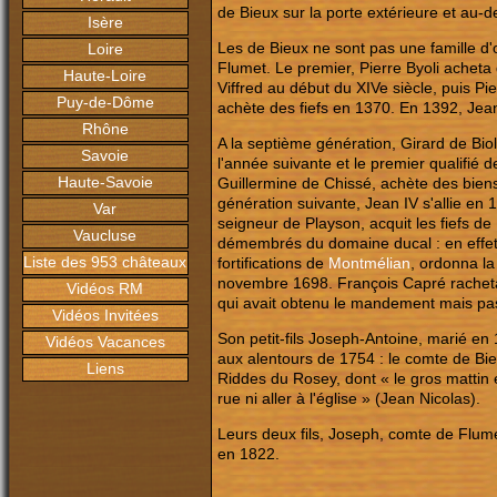
de Bieux sur la porte extérieure et au-
Isère
Les de Bieux ne sont pas une famille 
Loire
Flumet. Le premier, Pierre Byoli acheta
Haute-Loire
Viffred au début du XIVe siècle, puis Pie
Puy-de-Dôme
achète des fiefs en 1370. En 1392, Jean
Rhône
A la septième génération, Girard de Bioll
Savoie
l'année suivante et le premier qualifié d
Haute-Savoie
Guillermine de Chissé, achète des biens
génération suivante, Jean IV s'allie en 
Var
seigneur de Playson, acquit les fiefs de
Vaucluse
démembrés du domaine ducal : en effet, 
Liste des 953 châteaux
fortifications de
Montmélian
, ordonna l
novembre 1698. François Capré racheta
Vidéos RM
qui avait obtenu le mandement mais pas d
Vidéos Invitées
Son petit-fils Joseph-Antoine, marié en
Vidéos Vacances
aux alentours de 1754 : le comte de Bie
Liens
Riddes du Rosey, dont « le gros mattin é
rue ni aller à l'église » (Jean Nicolas).
Leurs deux fils, Joseph, comte de Flum
en 1822.