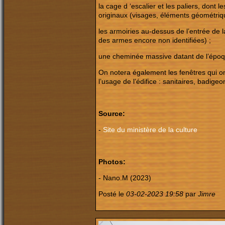
la cage d ‘escalier et les paliers, dont
originaux (visages, éléments géométriq
les armoiries au-dessus de l’entrée de l
des armes encore non identifiées) ;
une cheminée massive datant de l’époqu
On notera également les fenêtres qui on
l’usage de l’édifice : sanitaires, badige
Source:
-
Site du ministère de la culture
Photos:
- Nano.M (2023)
Posté le
03-02-2023 19:58
par
Jimre