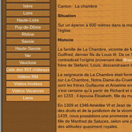
Isère
Canton : La chambre
Loire
Situation
Haute-Loire
Sur un éperon à 600 mètres dans la mo
Puy-de-Dôme
l'église.
Rhône
Histoire
Savoie
Haute-Savoie
La famille de La Chambre, vicomte de M
Guiffred, dernier fils de Louis III. De c
Var
contredirait l'origine provenant des
Bria
Vaucluse
frère de Stefano, Louis, descendraient 
Liste des 953 châteaux
La seigneurie de La Chambre était for
Vidéos RM
sur-La-Chambre, Notre-Dame-du-Cruet,
Vidéos Invitées
sont les frères Guillaume et Anselme ent
n'est certaine qu'à partir de Richard e
Vidéos Vacances
en 1233 ; il épousa Elisabeth, fille du 
Liens
En 1309 et 1346 Amédée VI et Jean de 
des droits et de la juridiction de la vi
1439, nous possédons une promesse au
fille de Manfred de Saluces, selon une
des attitudes quasiment royales.