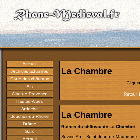
Accueil
La Chambre
Archives actualités
Carte des châteaux
Clique
Ain
Alpes-H.Provence
Retour à
Hautes-Alpes
Ardeche
La Chambre
Bouches-du-Rhône
Drôme
Ruines du château de La Chambre
Gard
Savoie Arr. : Saint-Jean-de-Maurienne
Hérault