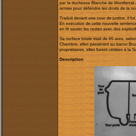
par la duchesse Blanche de Montferrat 
armée pour défendre les droits de la n
Traduit devant une cour de justice, il 
En exécution de cette nouvelle sentence
en fit sauter les restes avec des explosif
Sa surface totale était de 65 ares, sel
Chambre, elles passèrent au baron Brun
propriétaires, elles furent cédées à la
Description