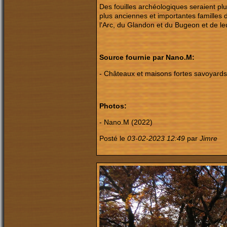
Des fouilles archéologiques seraient pl
plus anciennes et importantes familles d
l'Arc, du Glandon et du Bugeon et de leu
Source fournie par Nano.M:
-
Châteaux et maisons fortes savoyards,
Photos:
- Nano.M (2022)
Posté le
03-02-2023 12:49
par
Jimre