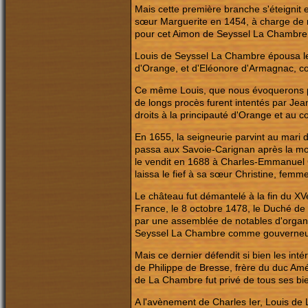
Mais cette première branche s'éteignit 
sœur Marguerite en 1454, à charge de 
pour cet Aimon de Seyssel La Chambre
Louis de Seyssel La Chambre épousa le 
d'Orange, et d'Eléonore d'Armagnac, c
Ce même Louis, que nous évoquerons plus
de longs procès furent intentés par Je
droits à la principauté d'Orange et au 
En 1655, la seigneurie parvint au mari d
passa aux Savoie-Carignan après la mo
le vendit en 1688 à Charles-Emmanuel C
laissa le fief à sa sœur Christine, fe
Le château fut démantelé à la fin du XVe
France, le 8 octobre 1478, le Duché de S
par une assemblée de notables d'organi
Seyssel La Chambre comme gouverneur 
Mais ce dernier défendit si bien les int
de Philippe de Bresse, frère du duc Améd
de La Chambre fut privé de tous ses bie
A l'avènement de Charles Ier, Louis d