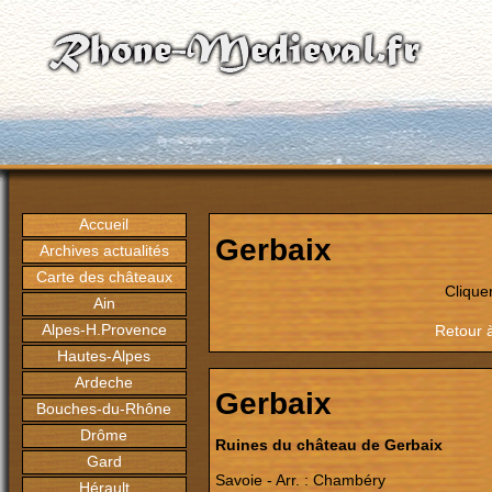
Accueil
Gerbaix
Archives actualités
Carte des châteaux
Clique
Ain
Alpes-H.Provence
Retour à
Hautes-Alpes
Ardeche
Gerbaix
Bouches-du-Rhône
Drôme
Ruines du château de Gerbaix
Gard
Savoie - Arr. : Chambéry
Hérault