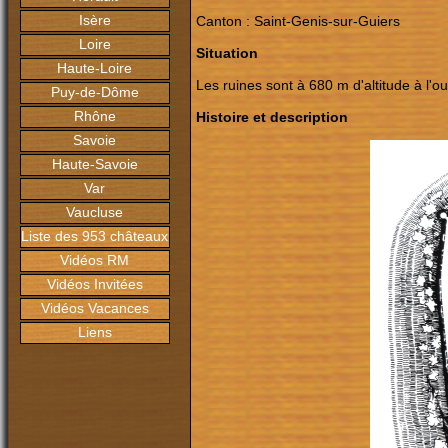
Isère
Canton : Saint-Genis-sur-Guiers
Loire
Situation
Haute-Loire
Les ruines sont à 680 m d'altitude à l'o
Puy-de-Dôme
Rhône
Histoire et description
Savoie
Haute-Savoie
Var
Vaucluse
Liste des 953 châteaux
Vidéos RM
Vidéos Invitées
Vidéos Vacances
Liens