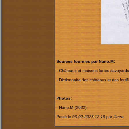
Sources fournies par Nano.M:
-
Châteaux et maisons fortes savoyards,
-
Dictionnaire des châteaux et des forti
Photos:
- Nano.M (2022)
Posté le
03-02-2023 12:19
par
Jimre