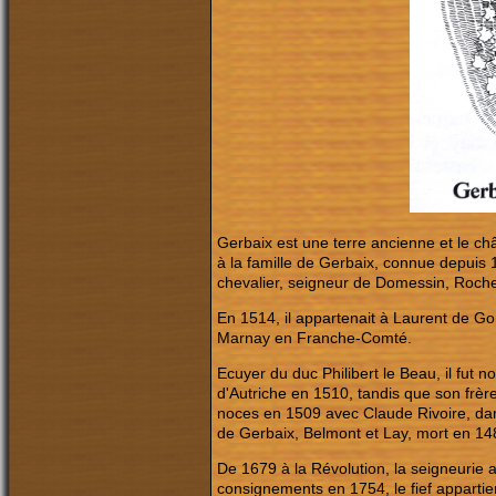
Gerbaix est une terre ancienne et le châ
à la famille de Gerbaix, connue depuis 
chevalier, seigneur de Domessin, Rochefo
En 1514, il appartenait à Laurent de Go
Marnay en Franche-Comté.
Ecuyer du duc Philibert le Beau, il fu
d'Autriche en 1510, tandis que son frèr
noces en 1509 avec Claude Rivoire, dame
de Gerbaix, Belmont et Lay, mort en 148
De 1679 à la Révolution, la seigneurie
consignements en 1754, le fief appartie