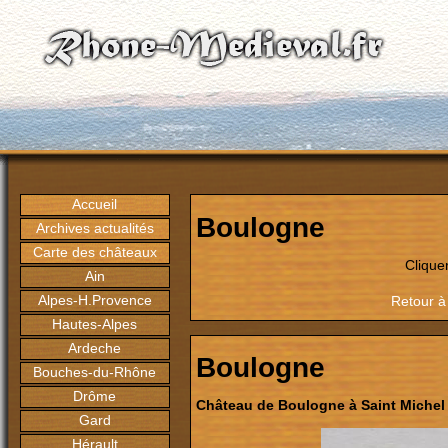
Accueil
Boulogne
Archives actualités
Carte des châteaux
Clique
Ain
Alpes-H.Provence
Retour à
Hautes-Alpes
Ardeche
Boulogne
Bouches-du-Rhône
Drôme
Château de Boulogne à Saint Miche
Gard
Hérault