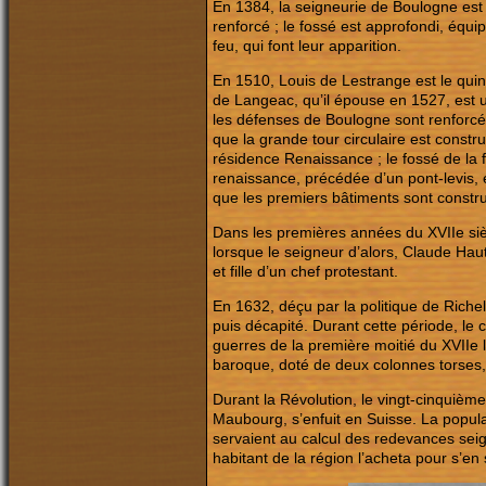
En 1384, la seigneurie de Boulogne est
renforcé ; le fossé est approfondi, équi
feu, qui font leur apparition.
En 1510, Louis de Lestrange est le qu
de Langeac, qu’il épouse en 1527, est u
les défenses de Boulogne sont renforcé
que la grande tour circulaire est constru
résidence Renaissance ; le fossé de la 
renaissance, précédée d’un pont-levis, 
que les premiers bâtiments sont construi
Dans les premières années du XVIIe sièc
lorsque le seigneur d’alors, Claude Ha
et fille d’un chef protestant.
En 1632, déçu par la politique de Richelie
puis décapité. Durant cette période, le 
guerres de la première moitié du XVIIe le
baroque, doté de deux colonnes torses, i
Durant la Révolution, le vingt-cinquièm
Maubourg, s’enfuit en Suisse. La popula
servaient au calcul des redevances sei
habitant de la région l’acheta pour s’en 