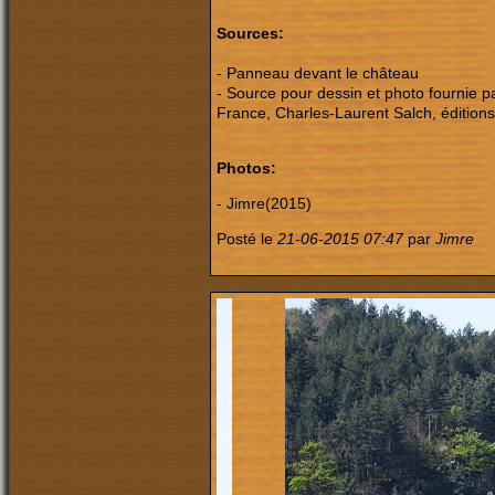
Sources:
- Panneau devant le château
- Source pour dessin et photo fournie p
France, Charles-Laurent Salch, éditions 
Photos:
- Jimre(2015)
Posté le
21-06-2015 07:47
par
Jimre