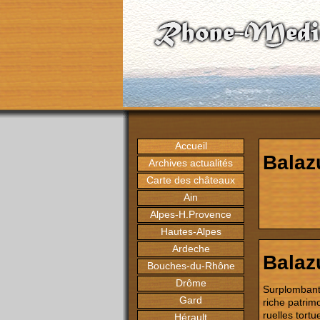
Accueil
Balaz
Archives actualités
Carte des châteaux
Ain
Alpes-H.Provence
Hautes-Alpes
Ardeche
Balaz
Bouches-du-Rhône
Drôme
Surplombant 
Gard
riche patrim
ruelles tort
Hérault