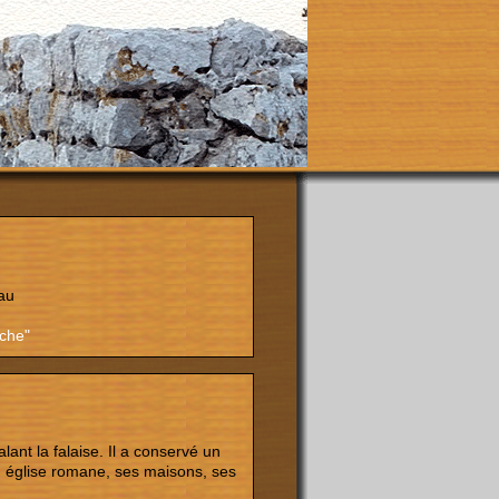
au
eche"
ant la falaise. Il a conservé un
on église romane, ses maisons, ses