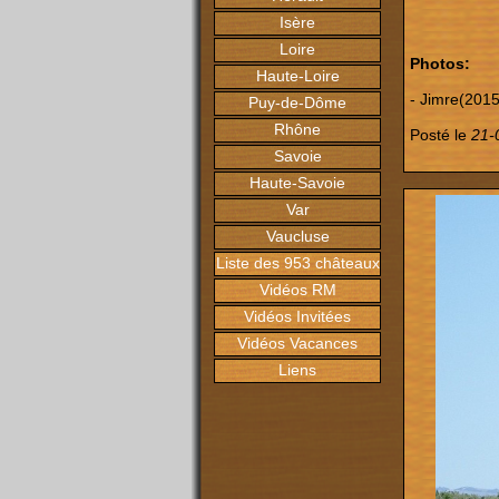
Isère
Loire
Photos:
Haute-Loire
- Jimre(2015
Puy-de-Dôme
Rhône
Posté le
21-
Savoie
Haute-Savoie
Var
Vaucluse
Liste des 953 châteaux
Vidéos RM
Vidéos Invitées
Vidéos Vacances
Liens