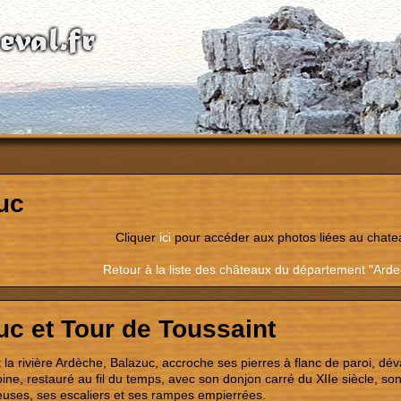
uc
Cliquer
ici
pour accéder aux photos liées au chate
Retour à la liste des châteaux du département "Ard
uc et Tour de Toussaint
la rivière Ardèche, Balazuc, accroche ses pierres à flanc de paroi, déval
oine, restauré au fil du temps, avec son donjon carré du XIIe siècle, s
ueuses, ses escaliers et ses rampes empierrées.