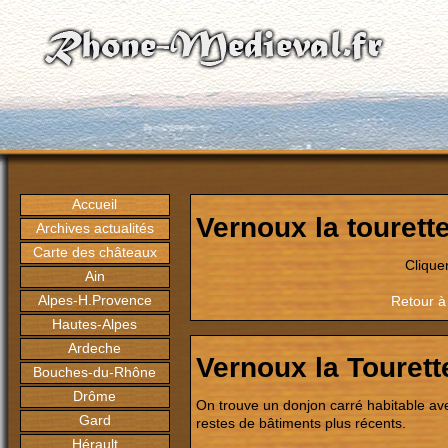
Accueil
Vernoux la tourett
Archives actualités
Carte des châteaux
Clique
Ain
Alpes-H.Provence
Retour à
Hautes-Alpes
Ardeche
Vernoux la Tourett
Bouches-du-Rhône
Drôme
On trouve un donjon carré habitable ave
Gard
restes de bâtiments plus récents.
Hérault