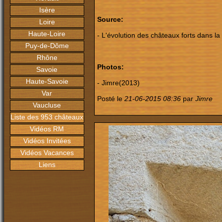
Isère
Source:
Loire
Haute-Loire
- L'évolution des châteaux forts dans la
Puy-de-Dôme
Rhône
Photos:
Savoie
Haute-Savoie
- Jimre(2013)
Var
Posté le
21-06-2015 08:36
par
Jimre
Vaucluse
Liste des 953 châteaux
Vidéos RM
Vidéos Invitées
Vidéos Vacances
Liens