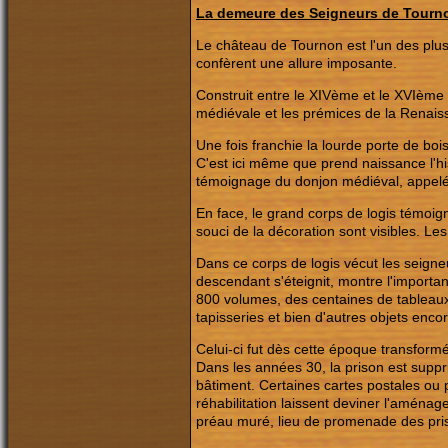
La demeure des Seigneurs de Tourn
Le château de Tournon est l'un des plus
confèrent une allure imposante.
Construit entre le XIVème et le XVIème s
médiévale et les prémices de la Renais
Une fois franchie la lourde porte de bo
C'est ici même que prend naissance l'hi
témoignage du donjon médiéval, appelé 
En face, le grand corps de logis témoign
souci de la décoration sont visibles. L
Dans ce corps de logis vécut les seigne
descendant s'éteignit, montre l'importa
800 volumes, des centaines de tableaux
tapisseries et bien d'autres objets enco
Celui-ci fut dès cette époque transform
Dans les années 30, la prison est supp
bâtiment. Certaines cartes postales ou 
réhabilitation laissent deviner l'aména
préau muré, lieu de promenade des pris