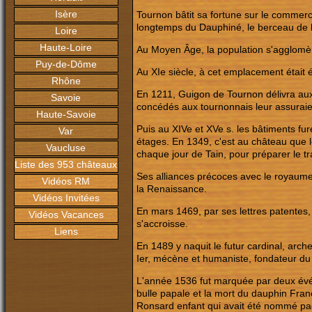
Isère
Tournon bâtit sa fortune sur le commerc
longtemps du Dauphiné, le berceau de la
Loire
Haute-Loire
Au Moyen Âge, la population s'agglomèr
Puy-de-Dôme
Au XIe siècle, à cet emplacement était 
Rhône
En 1211, Guigon de Tournon délivra aux 
Savoie
concédés aux tournonnais leur assuraien
Haute-Savoie
Puis au XIVe et XVe s. les bâtiments fure
Var
étages. En 1349, c'est au château que l
Vaucluse
chaque jour de Tain, pour préparer le t
Liste des 953 châteaux
Ses alliances précoces avec le royaume 
Vidéos RM
la Renaissance.
Vidéos Invitées
En mars 1469, par ses lettres patentes, 
Vidéos Vacances
s'accroisse.
Liens
En 1489 y naquit le futur cardinal, arc
Ier, mécène et humaniste, fondateur du 
L'année 1536 fut marquée par deux événe
bulle papale et la mort du dauphin Franç
Ronsard enfant qui avait été nommé pa