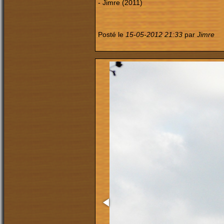
- Jimre (2011)
Posté le
15-05-2012 21:33
par
Jimre