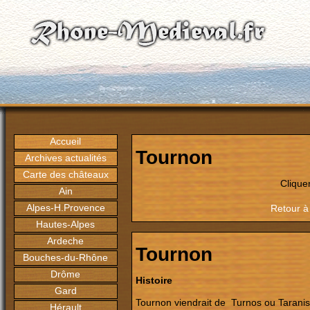
Accueil
Tournon
Archives actualités
Carte des châteaux
Clique
Ain
Alpes-H.Provence
Retour à
Hautes-Alpes
Ardeche
Tournon
Bouches-du-Rhône
Drôme
Histoire
Gard
Tournon viendrait de Turnos ou Taranis 
Hérault