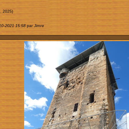
, 2025)
10-2021 15:58
par
Jimre