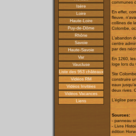
communes de
Isère
En effet, co
Loire
fleuve, n’ava
Haute-Loire
collines de 
Puy-de-Dôme
Colombe, occ
Rhône
L’abandon de
Savoie
centre admin
par des nécr
Haute-Savoie
Var
En 1260, les
loge lors du
Vaucluse
Liste des 953 châteaux
Ste Colombe 
Vidéos RM
construire u
eaux jusqu’a
Vidéos Invitées
deux rives. 
Vidéos Vacances
L’église paro
Liens
Sources:
- panneau si
- Livre Histo
édition Horw