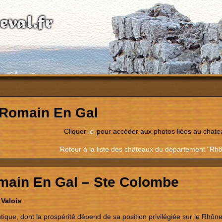
 Romain En Gal
Cliquer
ici
pour accéder aux photos liées au chate
Retour à la liste des châteaux du département "Rh
main En Gal – Ste Colombe
 Valois
ique, dont la prospérité dépend de sa position privilégiée sur le Rhône, 