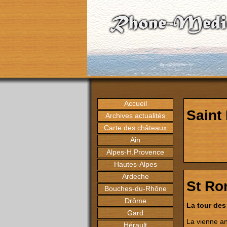
Accueil
Saint
Archives actualités
Carte des châteaux
Ain
Alpes-H.Provence
Hautes-Alpes
Ardeche
St Ro
Bouches-du-Rhône
Drôme
La tour des
Gard
La vienne ant
Hérault