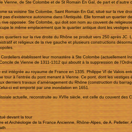
 Vienne, de Ste Colombe et de St Romain En Gal, de part et d’autre d
mme sa voisine Ste Colombe, Saint Romain En Gal, situé sur la rive dr
it pas d’existence autonome dans l’Antiquité. Elle formait un quartier de 
la rive opposée. Ste Colombe, qui doit son nom au couvent de religieuse
upe le même emplacement que le quartier antique dont les vestiges son
s quartiers sur la rive droite du Rhône se produit vers 250 après JC. La
istratif et religieux de la rive gauche et plusieurs constructions dés
opoles.
 Cordeliers établissent leur monastère à Ste Colombe (actuellement Insti
 Concile de Vienne de 1311-1312 qui aboutit à la suppression de l’Ordr
est intégrée au royaume de France en 1335. Philippe VI de Valois ento
ne tour à l’entrée du pont menant à Vienne. Ce pont, dont les vestiges 
ux derniers travaux d’aménagement du Rhône (construction du barrage 
Celui-ci est emporté par une inondation en 1651.
issiale actuelle, reconstruite au XVIIe siècle, est celle du couvent des C
tué devant la tour
ire et Archéologie de la France Ancienne, Rhône-Alpes, de A. Pelletier, A.
ath