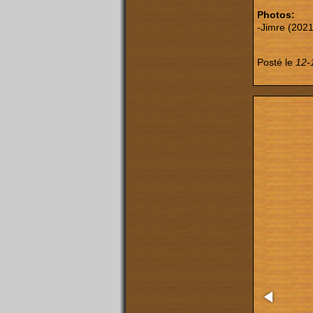
Photos:
-Jimre (2021
Posté le
12-