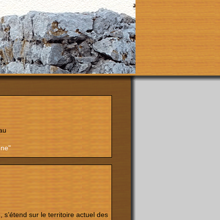
au
ône"
s’étend sur le territoire actuel des