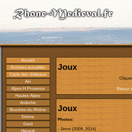
Accueil
Joux
Archives actualités
Carte des châteaux
Clique
Ain
Alpes-H.Provence
Retour 
Hautes-Alpes
Ardeche
Joux
Bouches-du-Rhône
Drôme
Photos:
Gard
- Jimre (2009, 2014)
Hérault