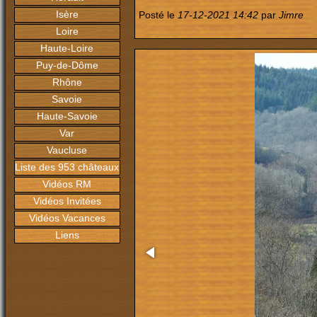
Isère
Posté le
17-12-2021 14:42
par
Jimre
Loire
Haute-Loire
Puy-de-Dôme
Rhône
Savoie
Haute-Savoie
Var
Vaucluse
Liste des 953 châteaux
Vidéos RM
Vidéos Invitées
Vidéos Vacances
Liens