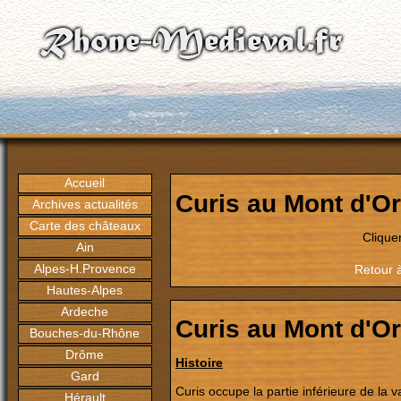
Accueil
Curis au Mont d'Or
Archives actualités
Carte des châteaux
Clique
Ain
Alpes-H.Provence
Retour 
Hautes-Alpes
Ardeche
Curis au Mont d'Or
Bouches-du-Rhône
Drôme
Histoire
Gard
Curis occupe la partie inférieure de la 
Hérault