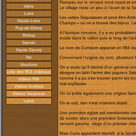
Rampau sur le versant nord-ouest et en s’
Isère
Le village reste un peu à l’écart de la 
Loire
Les celtes Ségusiaves et peut-être Amba
Haute-Loire
Champs » où on a trouvé des bijoux. Le 
Puy-de-Dôme
A l’époque romaine, il y a eu probablem
Rhône
existé dans le vallon puis le long de l’a
Savoie
Le nom de Curisium apparait en 984 dan
Haute-Savoie
Var
Concernant l’origine du nom, plusieurs 
Vaucluse
On a voulu qu’il vienne d’un général ro
Liste des 953 châteaux
désigne en latin l’arme des piquiers Sa
comme il a pu s’en trouver parmi les tr
Vidéos RM
mal expliquée.
Vidéos Invitées
On lui prête également une origine Sa
Vidéos Vacances
Liens
On le voit, rien n’est vraiment établi …
Une première église est mentionnée vers
dû exister alors une première forteresse, 
versant gauche, siège d’un premier che
Mais Curis appartient bientôt à la fami