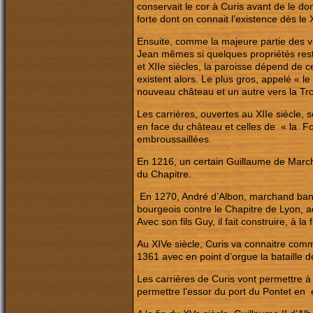
conservait le cor à Curis avant de le do
forte dont on connait l’existence dès le
Ensuite, comme la majeure partie des v
Jean mêmes si quelques propriétés reste
et XIIe siècles, la paroisse dépend de 
existent alors. Le plus gros, appelé « le
nouveau château et un autre vers la Tro
Les carrières, ouvertes au XIIe siècle, 
en face du château et celles de « la For
embroussaillées.
En 1216, un certain Guillaume de Marc
du Chapitre.
En 1270, André d’Albon, marchand banqu
bourgeois contre le Chapitre de Lyon, ac
Avec son fils Guy, il fait construire, à l
Au XIVe siècle, Curis va connaitre com
1361 avec en point d’orgue la bataille d
Les carrières de Curis vont permettre à 
permettre l’essor du port du Pontet en é