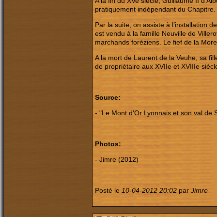
A la fin du XVe siècle, Guillaume II d’A
pratiquement indépendant du Chapitre.
Par la suite, on assiste à l’installatio
est vendu à la famille Neuville de Ville
marchands foréziens. Le fief de la Morel
A la mort de Laurent de la Veuhe, sa fi
de propriétaire aux XVIIe et XVIIIe siècl
Source:
- "Le Mont d'Or Lyonnais et son val de
Photos:
- Jimre (2012)
Posté le
10-04-2012 20:02
par
Jimre