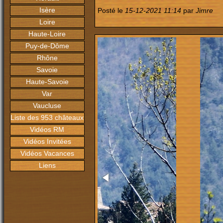
Isère
Posté le
15-12-2021 11:14
par
Jimre
Loire
Haute-Loire
Puy-de-Dôme
Rhône
Savoie
Haute-Savoie
Var
Vaucluse
Liste des 953 châteaux
Vidéos RM
Vidéos Invitées
Vidéos Vacances
Liens