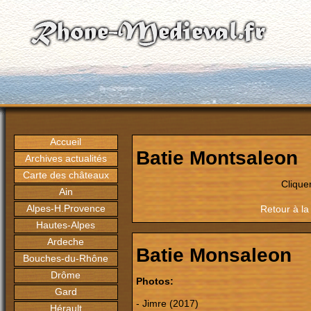
Accueil
Batie Montsaleon
Archives actualités
Carte des châteaux
Clique
Ain
Alpes-H.Provence
Retour à la
Hautes-Alpes
Ardeche
Batie Monsaleon
Bouches-du-Rhône
Drôme
Photos:
Gard
- Jimre (2017)
Hérault