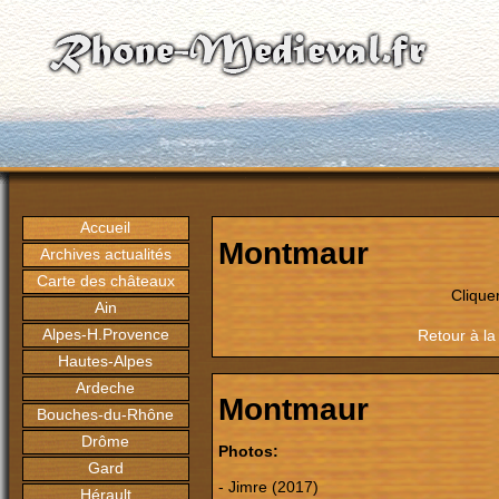
Accueil
Montmaur
Archives actualités
Carte des châteaux
Clique
Ain
Alpes-H.Provence
Retour à la
Hautes-Alpes
Ardeche
Montmaur
Bouches-du-Rhône
Drôme
Photos:
Gard
- Jimre (2017)
Hérault