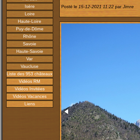
Isère
Posté le
15-12-2021 11:22
par
Jimre
Loire
Haute-Loire
Puy-de-Dôme
Rhône
Savoie
Haute-Savoie
Var
Vaucluse
Liste des 953 châteaux
Vidéos RM
Vidéos Invitées
Vidéos Vacances
Liens