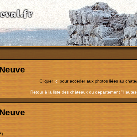
 Neuve
Cliquer
ici
pour accéder aux photos liées au chate
Retour à la liste des châteaux du département "Hautes
 Neuve
7)