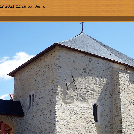
12-2021 11:15
par
Jimre