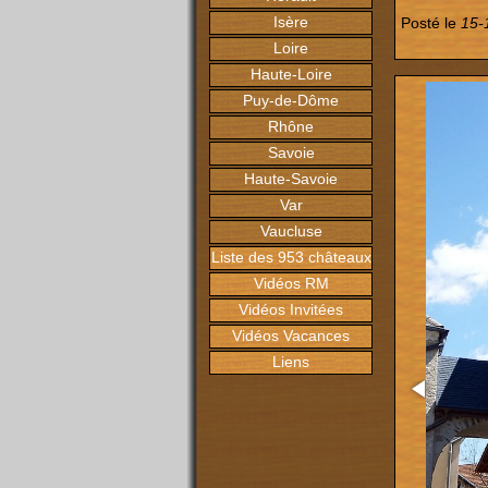
Isère
Posté le
15-
Loire
Haute-Loire
Puy-de-Dôme
Rhône
Savoie
Haute-Savoie
Var
Vaucluse
Liste des 953 châteaux
Vidéos RM
Vidéos Invitées
Vidéos Vacances
Liens