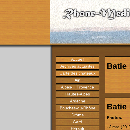
Accueil
Batie
Archives actualités
Carte des châteaux
Ain
Alpes-H.Provence
Hautes-Alpes
Ardeche
Batie
Bouches-du-Rhône
Drôme
Photos:
Gard
- Jimre (201
Hérault