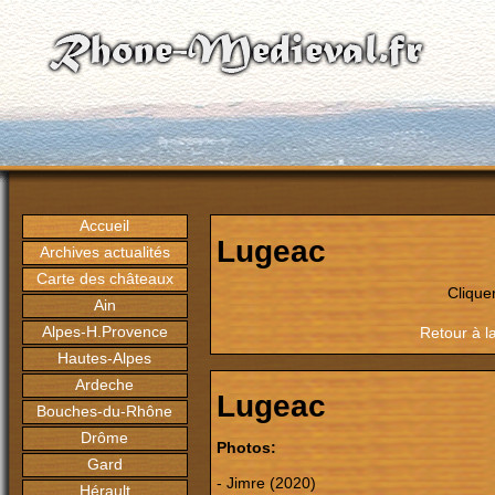
Accueil
Lugeac
Archives actualités
Carte des châteaux
Clique
Ain
Alpes-H.Provence
Retour à l
Hautes-Alpes
Ardeche
Lugeac
Bouches-du-Rhône
Drôme
Photos:
Gard
- Jimre (2020)
Hérault