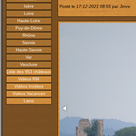
Isère
Posté le
17-12-2021 08:55
par
Jimre
Loire
Haute-Loire
Puy-de-Dôme
Rhône
Savoie
Haute-Savoie
Var
Vaucluse
Liste des 953 châteaux
Vidéos RM
Vidéos Invitées
Vidéos Vacances
Liens