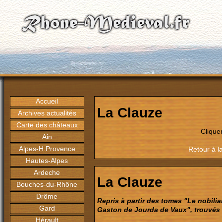
Accueil
La Clauze
Archives actualités
Carte des châteaux
Clique
Ain
Alpes-H.Provence
Retour à l
Hautes-Alpes
Ardeche
La Clauze
Bouches-du-Rhône
Drôme
Repris à partir des tomes "Le nobili
Gard
Gaston de Jourda de Vaux", trouvés 
Hérault