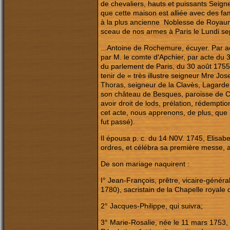
de chevaliers, hauts et puissants Seigne
que cette maison est alliée avec des fami
à la plus ancienne Noblesse de Royaume.
sceau de nos armes à Paris le Lundi sep
...Antoine de Rochemure, écuyer. Par ac
par M. le comte d'Apchier, par acte du 3
du parlement de Paris, du 30 août 175
tenir de « très illustre seigneur Mre J
Thoras, seigneur de la Clavès, Lagarde,
son château de Besques, paroisse de Cha
avoir droit de lods, prélation, rédempti
cet acte, nous apprenons, de plus, que
fut passé).
Il épousa p. c. du 14 N0V. 1745, Elisabe
ordres, et célébra sa première messe, a
De son mariage naquirent :
I° Jean-François, prêtre, vicaire-génér
1780), sacristain de la Chapelle royale 
2° Jacques-Philippe, qui suivra;
3° Marie-Rosalie, née le 11 mars 1753, q