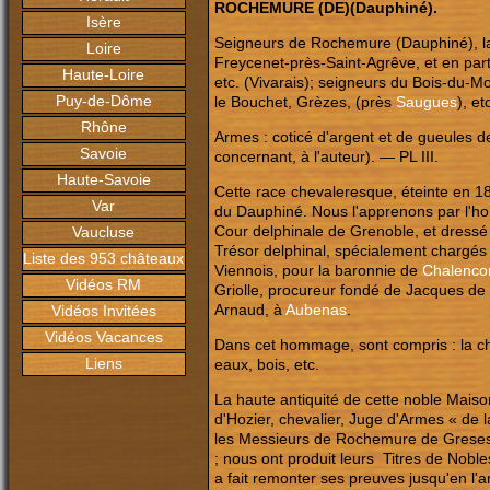
ROCHEMURE (DE)(Dauphiné).
Isère
Seigneurs de Rochemure (Dauphiné), l
Loire
Freycenet-près-Saint-Agrêve, et en part
Haute-Loire
etc. (Vivarais); seigneurs du Bois-du-M
Puy-de-Dôme
le Bouchet, Grèzes, (près
Saugues
), e
Rhône
Armes : coticé d'argent et de gueules de
Savoie
concernant, à l'auteur). — PL III.
Haute-Savoie
Cette race chevaleresque, éteinte en 18
Var
du Dauphiné. Nous l'apprenons par l'ho
Cour delphinale de Grenoble, et dressé
Vaucluse
Trésor delphinal, spécialement chargés
Liste des 953 châteaux
Viennois, pour la baronnie de
Chalenco
Vidéos RM
Griolle, procureur fondé de Jacques de 
Arnaud, à
Aubenas
.
Vidéos Invitées
Vidéos Vacances
Dans cet hommage, sont compris : la châ
Liens
eaux, bois, etc.
La haute antiquité de cette noble Maison 
d'Hozier, chevalier, Juge d'Armes « de 
les Messieurs de Rochemure de Grese
; nous ont produit leurs Titres de Nobl
a fait remonter ses preuves jusqu'en l'