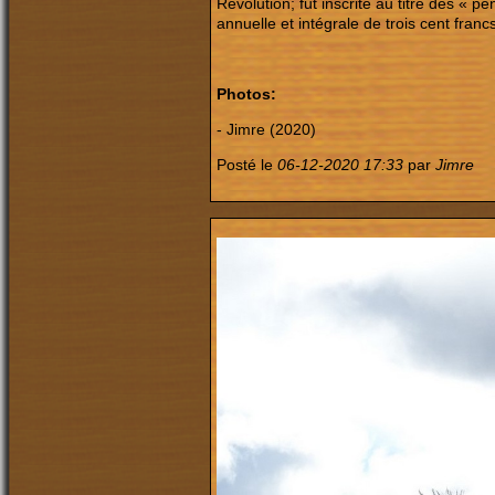
Révolution; fut inscrite au titre des « 
annuelle et intégrale de trois cent fran
Photos:
- Jimre (2020)
Posté le
06-12-2020 17:33
par
Jimre