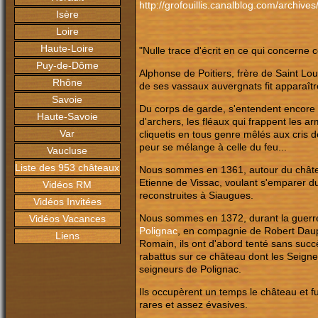
http://grofouillis.canalblog.com/archi
Isère
Loire
Haute-Loire
"Nulle trace d'écrit en ce qui concerne c
Puy-de-Dôme
Alphonse de Poitiers, frère de Saint Lou
Rhône
de ses vassaux auvergnats fit apparaît
Savoie
Du corps de garde, s'entendent encore le
Haute-Savoie
d'archers, les fléaux qui frappent les ar
Var
cliquetis en tous genre mêlés aux cris d
peur se mélange à celle du feu...
Vaucluse
Liste des 953 châteaux
Nous sommes en 1361, autour du château
Etienne de Vissac, voulant s'emparer du
Vidéos RM
reconstruites à Siaugues.
Vidéos Invitées
Nous sommes en 1372, durant la guerr
Vidéos Vacances
Polignac
, en compagnie de Robert Dau
Liens
Romain, ils ont d'abord tenté sans succ
rabattus sur ce château dont les Seigne
seigneurs de Polignac.
Ils occupèrent un temps le château et f
rares et assez évasives.