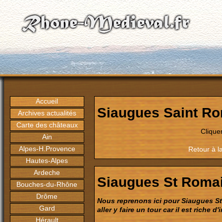
Accueil
Siaugues Saint R
Archives actualités
Carte des châteaux
Clique
Ain
Alpes-H.Provence
Retour à l
Hautes-Alpes
Ardeche
Siaugues St Roma
Bouches-du-Rhône
Drôme
Nous reprenons ici pour Siaugues St R
Gard
aller y faire un tour car il est riche d
Hérault