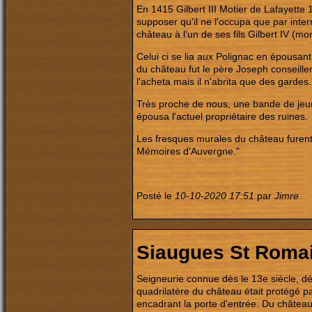
En 1415 Gilbert III Motier de Lafayette
supposer qu'il ne l'occupa que par inter
château à l'un de ses fils Gilbert IV (mo
Celui ci se lia aux Polignac en épousan
du château fut le père Joseph conseille
l'acheta mais il n'abrita que des gardes.
Très proche de nous, une bande de jeune
épousa l'actuel propriétaire des ruines.
Les fresques murales du château furent d
Mémoires d'Auvergne."
Posté le
10-10-2020 17:51
par
Jimre
Siaugues St Roma
Seigneurie connue dès le 13e siècle, dé
quadrilatère du château était protégé p
encadrant la porte d'entrée. Du château 