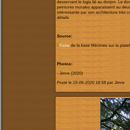
desservant le logis lié au donjon. Le do
peintures murales apparaissent au deuxi
intéressante par son architecture très c
détails.
Source:
-
Fiche
de la base Mérimée sur la plate
Photos:
- Jimre (2020)
Posté le
15-06-2020 18:58
par
Jimre