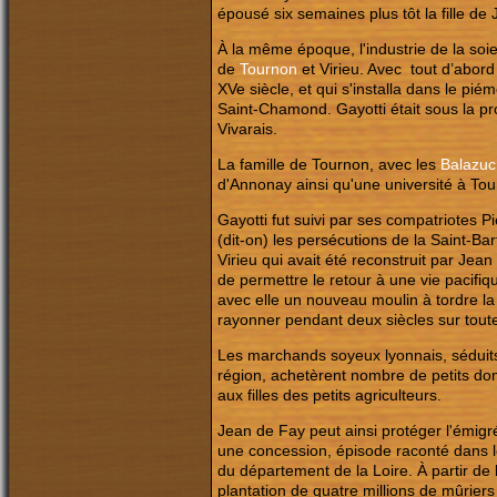
épousé six semaines plus tôt la fille 
À la même époque, l'industrie de la soie 
de
Tournon
et Virieu. Avec tout d’abord
XVe siècle, et qui s'installa dans le pié
Saint-Chamond. Gayotti était sous la pr
Vivarais.
La famille de Tournon, avec les
Balazuc
d'Annonay ainsi qu'une université à Tou
Gayotti fut suivi par ses compatriotes 
(dit-on) les persécutions de la Saint-Ba
Virieu qui avait été reconstruit par Jea
de permettre le retour à une vie pacifi
avec elle un nouveau moulin à tordre la 
rayonner pendant deux siècles sur toute
Les marchands soyeux lyonnais, séduits p
région, achetèrent nombre de petits dom
aux filles des petits agriculteurs.
Jean de Fay peut ainsi protéger l'émigré 
une concession, épisode raconté dans les
du département de la Loire. À partir de 
plantation de quatre millions de mûrier