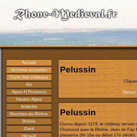
Accueil
Pelussin
Archives actualités
Carte des châteaux
Clique
Ain
Alpes-H.Provence
Retour 
Hautes-Alpes
Ardeche
Pelussin
Bouches-du-Rhône
Drôme
Connu depuis 1173, le château servait 
Gard
Chamond avec le Rhône. Jean de Fay fai
plaisance (fin 16e ou début 17e siècle),
Hérault