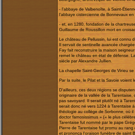
-
l'abbaye de Valbenoîte, à Saint-Étienn
l'abbaye cistercienne de Bonnevaux en
-
et, en 1280, fondation de la chartreus
Guillaume de Roussillon mort en croisad
Le château de Pellussin, lui est connu d
Il servait de sentinelle avancée char
Fay fait reconstruire la maison seigneur
remet le château en état de défense. La
siècle par Alexandre Jullien.
La chapelle Saint-Georges de Virieu se 
Par la suite, le Pilat et la Savoie voien
D’ailleurs, ces deux régions se disput
originaire de la vallée de la Tarentaise
pas savoyard. Il serait plutôt né à Tar
serait donc né vers 1224 à Tarentaise à c
théologie au collège de Sorbonne, où il 
doctor famosissimus » (« le plus célèbre
Tarentaise fut nommé par le pape Grég
Pierre de Tarentaise fut promu au rang 
et prononça l'oraison funèbre de saint