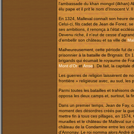
l'ambassade du khan mongol (ilkhan) Aba
élu pape et il prit le nom d'Innocent V. 
En 1324, Malleval connaît son heure de
Celui-ci, fils cadet de Jean de Forez, se
ses ambitions, il renonça à l'état ecclé
Devenu riche, il n'eut de cesse d'agran
d'embellir son château et sa ville de
Mal
Malheureusement, cette période fut de co
prisonnier à la bataille de Brignais. En
brigands qui écumait le royaume de Fran
Mont d’Or
et
Anse
). De fait, la capital
Les guerres de religion laissèrent de nom
frontière » religieuse avec, au sud, les
Parmi toutes les batailles et trahisons 
opposa les deux camps et, surtout, la f
Dans un premier temps, Jean de Fay, ca
moment des désordres créés par la guerr
mettre fin à tous ces pillages, en 157
murailles et le château de Malleval sur o
château de la Condamine entre les cathol
d'Annonay. Le roi nomma alors André de