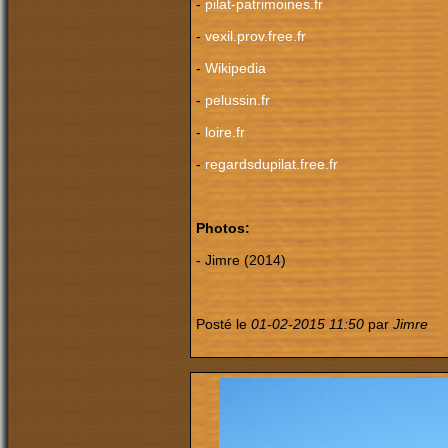
-
pilat-patrimoines.fr
-
vexil.prov.free.fr
-
Wikipedia
-
pelussin.fr
-
loire.fr
-
regardsdupilat.free.fr
Photos:
- Jimre (2014)
Posté le
01-02-2015 11:50
par
Jimre