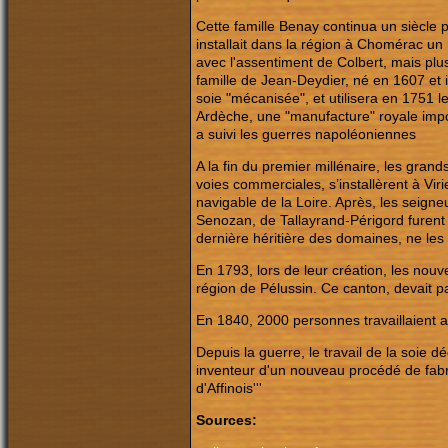
Cette famille Benay continua un siècle 
installait dans la région à Chomérac un
avec l'assentiment de Colbert, mais plus
famille de Jean-Deydier, né en 1607 et 
soie "mécanisée", et utilisera en 1751 
Ardèche, une "manufacture" royale impo
a suivi les guerres napoléoniennes
A la fin du premier millénaire, les gran
voies commerciales, s’installèrent à Vir
navigable de la Loire. Après, les seigne
Senozan, de Tallayrand-Périgord furent
dernière héritière des domaines, ne le
En 1793, lors de leur création, les nou
région de Pélussin. Ce canton, devait p
En 1840, 2000 personnes travaillaient 
Depuis la guerre, le travail de la soie 
inventeur d'un nouveau procédé de fabric
d'Affinois'''
Sources: