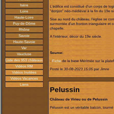
Isère
L'édifice est constitué d'un corps de l
"donjon" néo-médiéval à la fin du 19e si
Loire
Haute-Loire
Sise au nord du château, l'église se co
Puy-de-Dôme
surmontée d'un fronton triangulaire et c
chapelle.
Rhône
Savoie
A l'intérieur, décor du 19e siècle.
Haute-Savoie
Var
Source:
Vaucluse
Liste des 953 châteaux
-
Fiche
de la base Mérimée sur la plate
Vidéos RM
Posté le
30-08-2023 15:05
par
Jimre
Vidéos Invitées
Vidéos Vacances
Liens
Pelussin
Château de Virieu ou de Pelussin
Pélussin est un véritable balcon, tourn