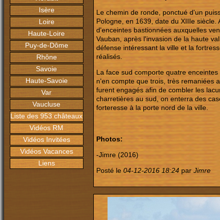
Isère
Le chemin de ronde, ponctué d'un puiss
Pologne, en 1639, date du XIIIe siècle.
Loire
d'enceintes bastionnées auxquelles vena
Haute-Loire
Vauban, après l'invasion de la haute va
Puy-de-Dôme
défense intéressant la ville et la fortres
réalisés.
Rhône
Savoie
La face sud comporte quatre enceintes 
Haute-Savoie
n'en compte que trois, très remaniées 
furent engagés afin de combler les lacun
Var
charretières au sud, on enterra des cas
Vaucluse
forteresse à la porte nord de la ville.
Liste des 953 châteaux
Vidéos RM
Photos:
Vidéos Invitées
Vidéos Vacances
-Jimre (2016)
Liens
Posté le
04-12-2016 18:24
par
Jimre