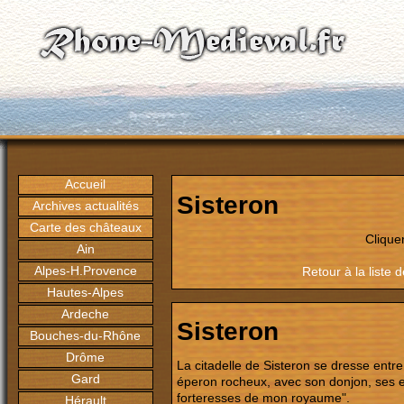
Accueil
Sisteron
Archives actualités
Carte des châteaux
Clique
Ain
Alpes-H.Provence
Retour à la list
Hautes-Alpes
Ardeche
Sisteron
Bouches-du-Rhône
Drôme
La citadelle de Sisteron se dresse ent
Gard
éperon rocheux, avec son donjon, ses enc
forteresses de mon royaume".
Hérault