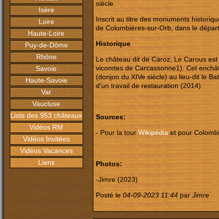
siècle.
Isère
Inscrit au titre des monuments historiqu
Loire
de Colombières-sur-Orb, dans le départ
Haute-Loire
Historique
Puy-de-Dôme
Rhône
Le château dit de Caroz, Le Carous est
vicomtes de Carcassonne1). Cet enchâte
Savoie
(donjon du XIVe siècle) au lieu-dit le Ba
Haute-Savoie
d'un travail de restauration (2014).
Var
Vaucluse
Liste des 953 châteaux
Sources:
Vidéos RM
- Pour la tour
Wikipédia
et pour Colombi
Vidéos Invitées
Vidéos Vacances
Liens
Photos:
-Jimre (2023)
Posté le
04-09-2023 11:44
par
Jimre