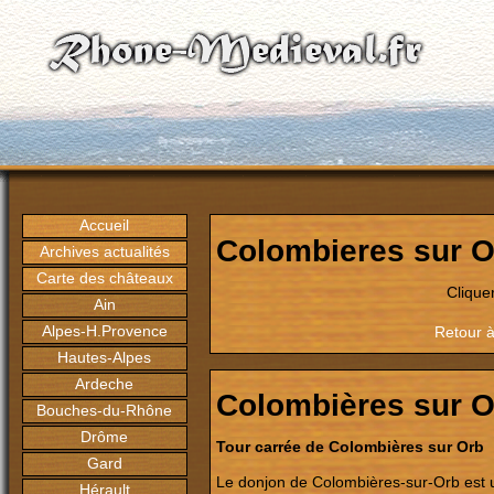
Accueil
Colombieres sur O
Archives actualités
Carte des châteaux
Clique
Ain
Alpes-H.Provence
Retour à
Hautes-Alpes
Ardeche
Colombières sur O
Bouches-du-Rhône
Drôme
Tour carrée de Colombières sur Orb
Gard
Le donjon de Colombières-sur-Orb est u
Hérault