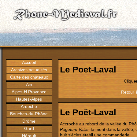
Accueil
Le Poet-Laval
Archives actualités
Carte des châteaux
Clique
Ain
Alpes-H.Provence
Retour 
Hautes-Alpes
Ardeche
Le Poët-Laval
Bouches-du-Rhône
Drôme
Accroché au rebord de la vallée du Rhône
Gard
Pogetum Vallis
, le mont dans la vallée, 
huit siècles établi une commanderie.
Hérault