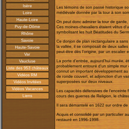
Isère
Les témoins de son passé historique son
médiévale donnée par la tour à son som
Loire
Haute-Loire
On peut donc admirer la tour de garde, a
Puy-de-Dôme
Ces moines-chevaliers étaient vêtus d’u
symbolisant les huit Béatitudes du Ser
Rhône
Savoie
Ce donjon de plan rectangulaire a sans 
la vallée, il se composait de deux salle
Haute-Savoie
peut-être dès l’origine, par un escalier 
Var
La porte d’entrée, aujourd’hui murée, é
Vaucluse
probablement entouré d’un simple mur d’e
Liste des 953 châteaux
connut un important développement au XV
Vidéos RM
de ronde couvert, et adjonction d’un v
superposées sur deux niveaux.
Vidéos Invitées
Vidéos Vacances
Les capacités défensives de l’enceinte f
Liens
cours des guerres de Religion, le châtea
Il sera démantelé en 1622 sur ordre de L
Acquis et consolidé par un particulier 
restauré en 1996-1998.