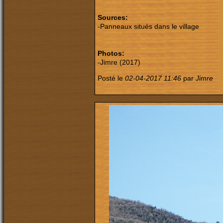
Sources:
-Panneaux situés dans le village
Photos:
-Jimre (2017)
Posté le
02-04-2017 11:46
par
Jimre