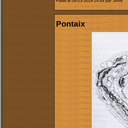
Posté le
09-03-2019 19:54
par
Jimre
Pontaix