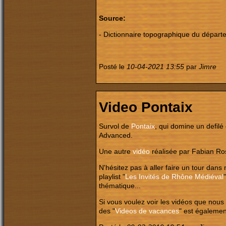
Source:
- Dictionnaire topographique du dépar
Posté le
10-04-2021 13:55
par
Jimre
Video Pontaix
Survol de
Pontaix
, qui domine un defilé
Advanced.
Une autre
vidéo
réalisée par Fabian Rose
N'hésitez pas à aller faire un tour dans 
playlist "
Les Invités de Rhône Médiéval
thématique...
Si vous voulez voir les vidéos que nous
des "
Videos de vacances
" est égalemen