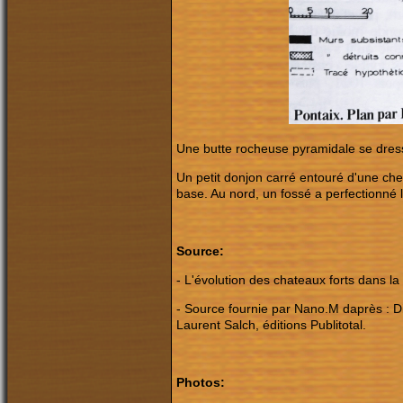
Une butte rocheuse pyramidale se dresse
Un petit donjon carré entouré d'une ch
base. Au nord, un fossé a perfectionné l'
Source:
- L'évolution des chateaux forts dans la
- Source fournie par Nano.M daprès :
D
Laurent Salch, éditions Publitotal.
Photos: