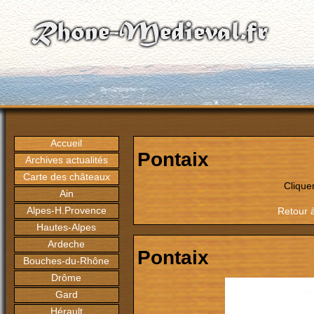
Accueil
Pontaix
Archives actualités
Carte des châteaux
Clique
Ain
Alpes-H.Provence
Retour 
Hautes-Alpes
Ardeche
Pontaix
Bouches-du-Rhône
Drôme
Gard
Hérault