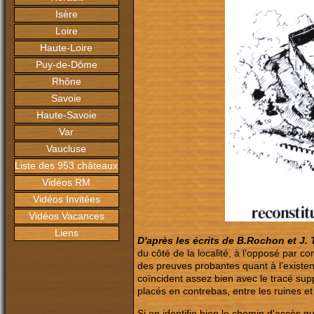
Isère
Loire
Haute-Loire
Puy-de-Dôme
Rhône
Savoie
Haute-Savoie
Var
Vaucluse
Liste des 953 châteaux
Vidéos RM
Vidéos Invitées
Vidéos Vacances
Liens
D'après les écrits de B.Rochon et J. 
du côté de la localité, à l’opposé par co
des preuves probantes quant à l’exist
coïncident assez bien avec le tracé sup
placés en contrebas, entre les ruines et
Si on identifie bien le chemin d'accès qu