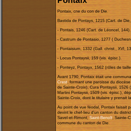
Pontaix
Pontaix, cne du con de Die.
Bastida de Pontays, 1215 (Cart. de Die,
- Pontais, 1246 (Cart. de Léoncel, 144)
- Castrum de Pontasio, 1277 ( Duchesn
- Pontaisium, 1332 (Gall. christ., XVI, 1
- Locus Pontaysii, 159 (vis. épisc.).
- Ponteyz, Pontayx, 1562 (rôles de taille
Avant 1790, Pontaix était une communau
Crest
, formant une paroisse du diocèse
de Sainte-Croix), Cura Pontaysii, 1526 (P
Martini Pontaysii, 1509 (vis. épisc.), 
Sainte-Croix, dont le titulaire y prenait 
Au point de vue féodal, Pontaix faisait
devint le chef-lieu d'un canton du distri
Savel-et-Rimont,
Saint-Benoît
, Sainte-C
commune du canton de Die.