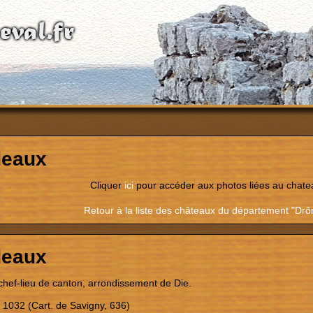
deaux
Cliquer
ici
pour accéder aux photos liées au chate
Retour à la liste des châteaux du département "Dr
deaux
hef-lieu de canton, arrondissement de Die.
, 1032 (Cart. de Savigny, 636)