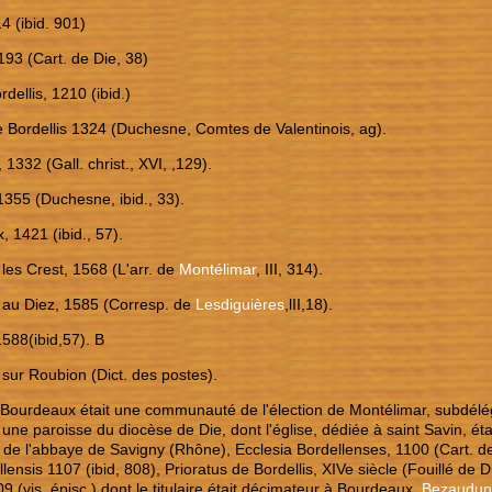
4 (ibid. 901)
193 (Cart. de Die, 38)
dellis, 1210 (ibid.)
 Bordellis 1324 (Duchesne, Comtes de Valentinois, ag).
1332 (Gall. christ., XVI, ,129).
 1355 (Duchesne, ibid., 33).
, 1421 (ibid., 57).
les Crest, 1568 (L'arr. de
Montélimar
, III, 314).
 au Diez, 1585 (Corresp. de
Lesdiguières
,lII,18).
588(ibid,57). B
sur Roubion (Dict. des postes).
 Bourdeaux était une communauté de l'élection de Montélimar, subdél
 une paroisse du diocèse de Die, dont l'église, dédiée à saint Savin, étai
e l'abbaye de Savigny (Rhône), Ecclesia Bordellenses, 1100 (Cart. de
lensis 1107 (ibid, 808), Prioratus de Bordellis, XIVe siècle (Fouillé de D
9 (vis. épisc.) dont le titulaire était décimateur à Bourdeaux,
Bezaudun