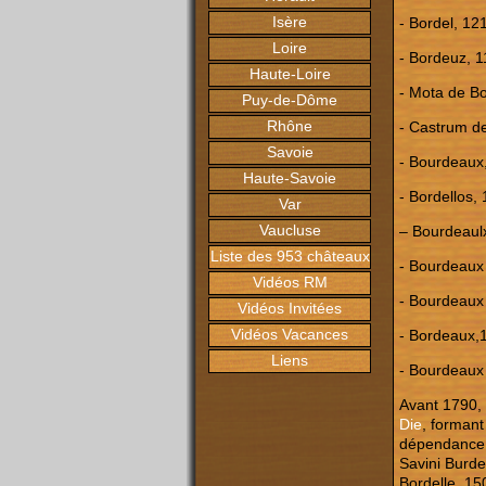
Isère
- Bordel, 121
Loire
- Bordeuz, 1
Haute-Loire
- Mota de Bor
Puy-de-Dôme
Rhône
- Castrum de
Savoie
- Bourdeaux, 
Haute-Savoie
- Bordellos,
Var
Vaucluse
– Bourdeaulx
Liste des 953 châteaux
- Bourdeaux 
Vidéos RM
- Bourdeaux
Vidéos Invitées
Vidéos Vacances
- Bordeaux,1
Liens
- Bourdeaux 
Avant 1790,
Die
, formant
dépendance d
Savini Burdel
Bordelle, 150