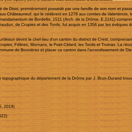
é de Diois, premièrement possédé par une famille de son nom et passé p
, aux Châteauneuf, qui le cédèrent en 1278 aux comtes de Valentinois,
mandamentum de Bordellis, 1511 (Arch. de la Drôme, E 2141) compre
zaudun, de Crupies et des Tonils, fut acquis en 1356 par les évêques de
rdeaux devint le chef-lieu d'un canton du district de Crest, comprenan
pies, Félines, Mornans, le Poët-Célard, les Tonils et Truinas. La réorga
ommune de Bouvières et placer ce canton dans l'arrondissement de Die
re topographique du département de la Drôme par J. Brun-Durand trou
5, 2019)
022)