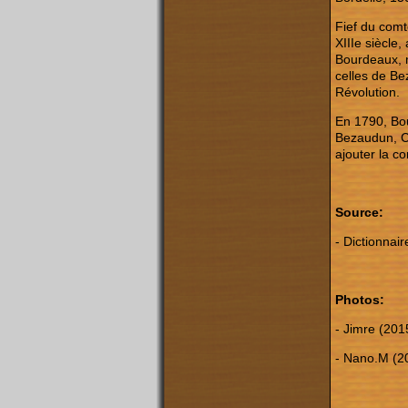
Fief du comt
XIIIe siècle
Bourdeaux, 
celles de Be
Révolution.
En 1790, Bou
Bezaudun, Cru
ajouter la c
Source:
- Dictionnai
Photos:
- Jimre (201
- Nano.M (2