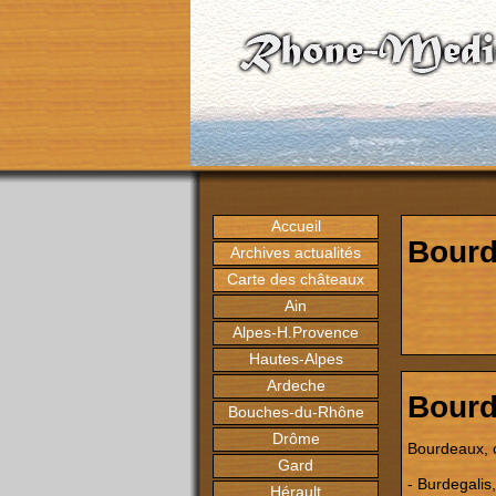
Accueil
Bour
Archives actualités
Carte des châteaux
Ain
Alpes-H.Provence
Hautes-Alpes
Ardeche
Bour
Bouches-du-Rhône
Drôme
Bourdeaux, c
Gard
- Burdegalis
Hérault