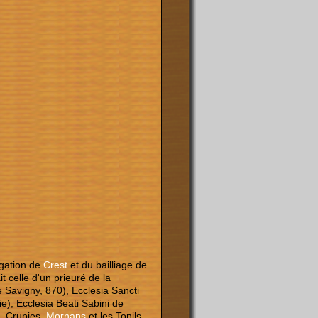
égation de
Crest
et du bailliage de
t celle d'un prieuré de la
 Savigny, 870), Ecclesia Sancti
ie), Ecclesia Beati Sabini de
, Crupies,
Mornans
et les Tonils.