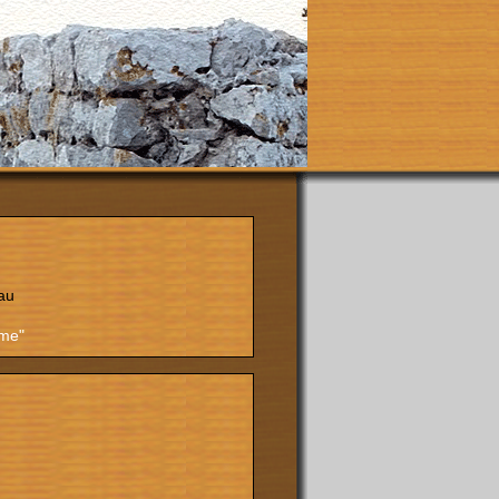
au
ôme"