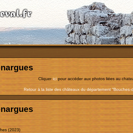
nargues
Cliquer
ici
pour accéder aux photos liées au chate
Retour à la liste des châteaux du département "Bouches
nargues
hes (2023)