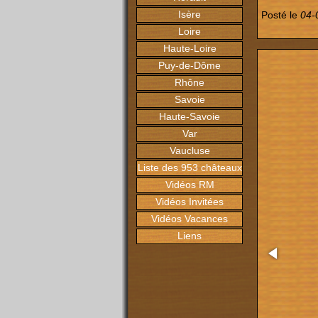
Isère
Posté le
04-
Loire
Haute-Loire
Puy-de-Dôme
Rhône
Savoie
Haute-Savoie
Var
Vaucluse
Liste des 953 châteaux
Vidéos RM
Vidéos Invitées
Vidéos Vacances
Liens