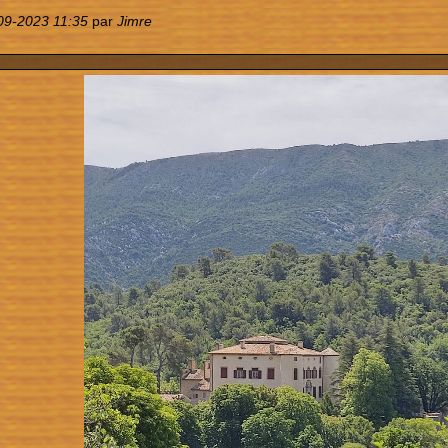
09-2023 11:35
par
Jimre