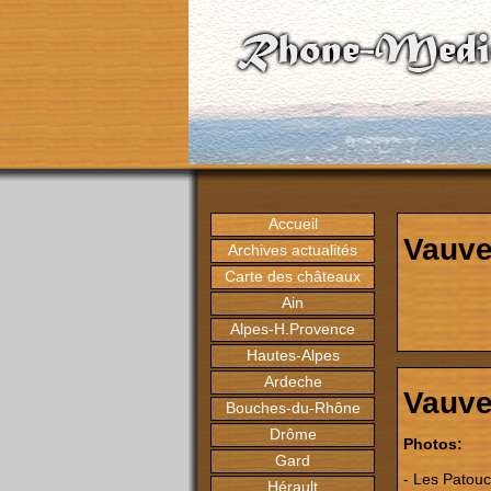
Accueil
Vauve
Archives actualités
Carte des châteaux
Ain
Alpes-H.Provence
Hautes-Alpes
Ardeche
Vauve
Bouches-du-Rhône
Drôme
Photos:
Gard
-
Les Patouc
Hérault