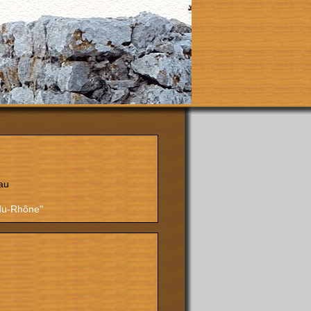
au
-du-Rhône"